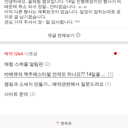
안녕하세요. 솔체험 캠프입니다. 14일 진행예정이던 행사가 비
리
자
시
때문에 취소 되서 정말.. 안타깝습니다. ㅠ.ㅠ
스
간
아직 다른 행사는 계획된것이 없습니다. 일정이 잡히는데로 공
트
지로 글 남기겠습니다.
관심 가져 주셔서 정~ 말 감사합니다. ^^
댓글 전체보기
예약 Q&A
다른글
현재페이지 1
댓
체험 스케줄 알림판
(
2
)
글
댓
바베큐와 맥주페스티벌 언제또 하나요?? 14일을 기대했었는데;;;
(
1
)
글
댓
캠핑과 소세지 만들기... 예약관련해서 질문드려요
(
1
)
글
댓
사이트 문의
(
2
)
글
맨위로