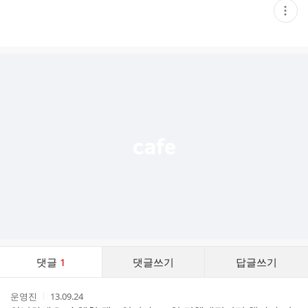
현
재
게
시
글
추
가
기
능
열
기
댓
댓글
1
댓글쓰기
답글쓰기
글
댓
작
작
운영진
13.09.24
글
성
성