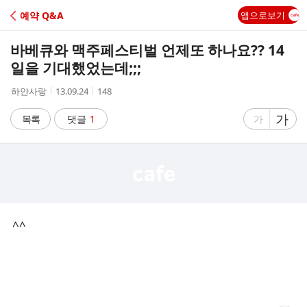
C
예약 Q&A
앱으로보기
A
바베큐와 맥주페스티벌 언제또 하나요?? 14
F
일을 기대했었는데;;;
작
작
조
하얀사랑
13.09.24
148
E
성
성
회
자
시
수
글
가
글
목록
댓글
1
가
간
자
자
크
크
기
기
크
작
게
게
^^