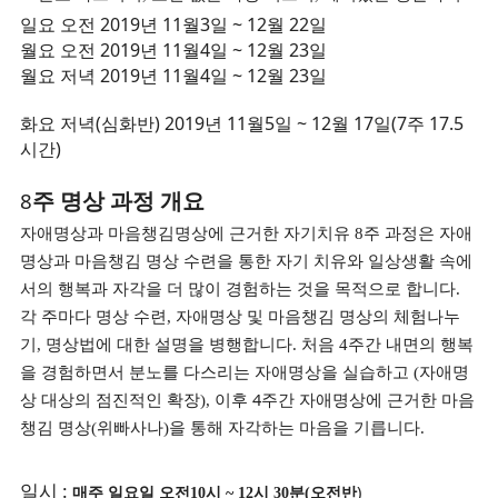
2019
11
3
~ 12
22
일요 오전
년
월
일
월
일
2019
11
4
~ 12
23
월요 오전
년
월
일
월
일
2019
11
4
~ 12
23
월요 저녁
년
월
일
월
일
(
) 2019
11
5
~ 12
17
(7
17.5
화요 저녁
심화반
년
월
일
월
일
주
)
시간
8
주 명상 과정 개요
자애명상과 마음챙김명상에 근거한 자기치유
8
주 과정은 자애
명상과 마음챙김 명상 수련을 통한 자기 치유와 일상생활 속에
서의 행복과 자각을 더 많이 경험하는 것을 목적으로 합니다
.
각 주마다 명상 수련
,
자애명상 및 마음챙김 명상의 체험나누
기
,
명상법에 대한 설명을 병행합니다
.
처음
4
주간 내면의 행복
을 경험하면서 분노를 다스리는 자애명상을 실습하고
(
자애명
4
상 대상의 점진적인 확장
),
이후
주간 자애명상에 근거한 마음
챙김 명상
(
위빠사나
)
을 통해 자각하는 마음을 기릅니다
.
:
)
일시
매주 일요일 오전
10
시
~ 12
시
30
분
(
오전반