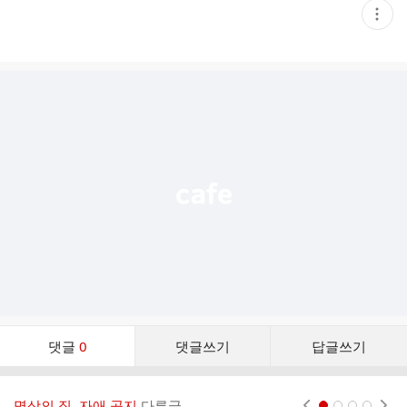
현
재
게
시
글
추
가
기
능
열
기
댓
댓글
0
댓글쓰기
답글쓰기
글
댓
글
명상의 집, 자애 공지
다른글
현재페이지 1
2
3
4