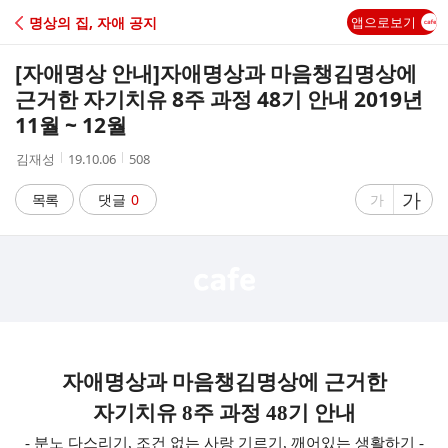
C
명상의 집, 자애 공지
앱으로보기
A
[자애명상 안내]
자애명상과 마음챙김명상에
F
근거한 자기치유 8주 과정 48기 안내 2019년
11월 ~ 12월
E
작
작
조
김재성
19.10.06
508
성
성
회
자
시
수
글
가
글
목록
댓글
0
가
간
자
자
크
크
기
기
크
작
게
게
자애명상과 마음챙김명상에 근거한
자기치유
8
주 과정
48
기 안내
-
분노 다스리기
,
조건 없는 사랑 기르기
,
깨어있는 생활하기
-