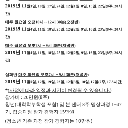
2019
년
11
월
3
일
, 10
일
, 17
일
, 24
일
, 12
월
1
일
, 8
일
, 15
일
, 22
일
(8
주
, 20
시
간
)
)
매주 월요일 오전
10
시
~ 12
시
30
분
(
오전반
2019
년
11
월
4
일
, 11
일
, 18
일
, 25
일
, 12
월
2
일
, 9
일
, 16
일
, 23
일
(8
주
, 20
시
간
)
)
매주 월요일 오후
7
시
~ 9
시
30
분
(
저녁반
2019
년
11
월
4
일
, 11
일
, 18
일
, 25
일
, 12
월
2
일
, 9
일
, 16
일
, 23
일
(8
주
, 20
시
간
)
)
심화반
매주 화요일 오후
7
시
~ 9
시
30
분
(
저녁반
2019
년
11
월
5
일
, 12
일
, 19
일
, 26
일
, 12
월
3
일
, 10
일
, 17
일
(7
주
, 17.5
시간
)
*
.)
(
사정에 따라 일정과 시간이 변경될 수 있습니다
(8
)
참가비
: 20
만원
주
청년
(
대학학부학생 포함
)
및 본 센터
8
주 명상과정
1~47
,
기
집중과정 참가 경험자
15
만원
(
10
)
청소년 기존 과정 참가 경험자는
만원