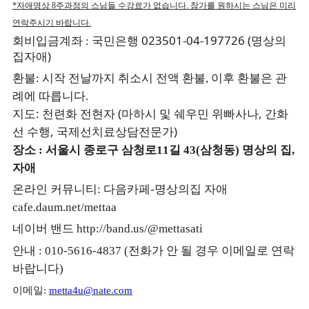
*
자애명상
8
주과정의
스님들 수강료가 없습니다
.
참가를 원하시는 스님은 미리
연락주시기 바랍니다
.
023501-04-197726 (
회비입금계좌
:
국민은행
명상의
)
집자애
환불
:
시작 전날까지 취소시 전액 환불
,
이후 환불은 관
례에 따릅니다
.
:
(
,
지도
천련화 전현자
마하시 및 쉐우민 위빠사나
간화
,
)
선 수행
국제선치료상담전문가
장소
:
서울시 종로구 삼청로
11
길
43(
삼청동
)
명상의 집
,
자애
온라인 커뮤니티
:
다음카페
-
명상의집 자애
cafe.daum.net/mettaa
네이버 밴드
http://band.us/@mettasati
안내
: 010-5616-4837 (
전화가 안 될 경우 이메일로 연락
바랍니다
)
이메일
:
metta4u@nate.com