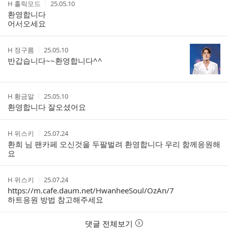
작
작
H 홀릭모드
25.05.10
글
성
성
환영합니다
리
자
시
어서오세요
스
간
트
작
작
H 정구름
25.05.10
성
성
반갑습니다~~환영합니다^^
자
시
간
작
작
H 황금알
25.05.10
성
성
환영합니다 잘오셨어요
자
시
간
작
작
H 위스키
25.07.24
성
성
환희 님 팬카페 오신것을 두팔벌려 환영합니다 우리 함께응원해
자
시
요
간
작
작
H 위스키
25.07.24
성
성
https://m.cafe.daum.net/HwanheeSoul/OzAn/7
자
시
하트응원 방법 참고해주세요
간
댓글 전체보기