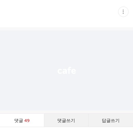
현
재
게
시
글
추
가
기
능
열
기
댓
댓글
49
댓글쓰기
답글쓰기
글
댓