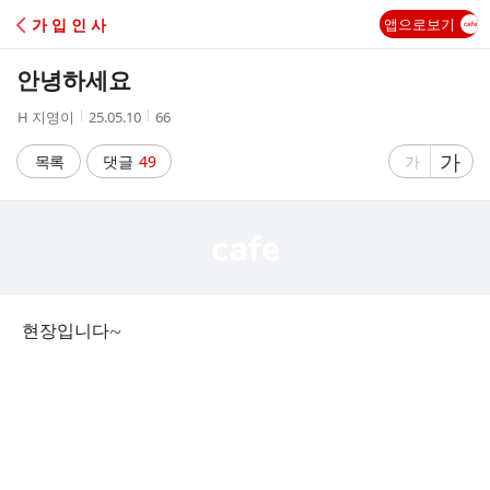
C
가 입 인 사
앱으로보기
A
안녕하세요
F
작
작
조
H 지영이
25.05.10
66
성
성
회
E
자
시
수
글
가
글
목록
댓글
49
가
간
자
자
크
크
기
기
크
작
게
게
현장입니다~