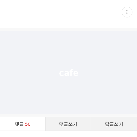
현
재
게
시
글
추
가
기
능
열
기
댓
댓글
50
댓글쓰기
답글쓰기
글
댓