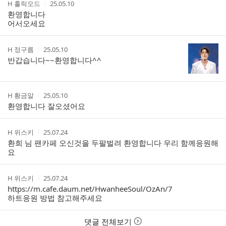
작
작
H 홀릭모드
25.05.10
글
성
성
환영합니다
리
자
시
어서오세요
스
간
트
작
작
H 정구름
25.05.10
성
성
반갑습니다~~환영합니다^^
자
시
간
작
작
H 황금알
25.05.10
성
성
환영합니다 잘오셨어요
자
시
간
작
작
H 위스키
25.07.24
성
성
환희 님 팬카페 오신것을 두팔벌려 환영합니다 우리 함께응원해
자
시
요
간
작
작
H 위스키
25.07.24
성
성
https://m.cafe.daum.net/HwanheeSoul/OzAn/7
자
시
하트응원 방법 참고해주세요
간
댓글 전체보기