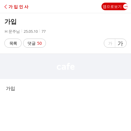
C
가 입 인 사
앱으로보기
A
가입
F
작
작
조
H 문주님
25.05.10
77
성
성
회
E
자
시
수
글
가
글
목록
댓글
50
가
간
자
자
크
크
기
기
크
작
게
게
가입