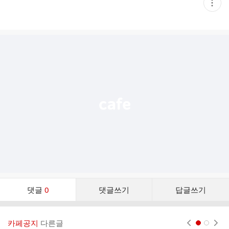
현
재
게
시
글
추
가
기
능
열
기
댓
댓글
0
댓글쓰기
답글쓰기
글
댓
글
카페공지
다른글
현재페이지 1
2
리