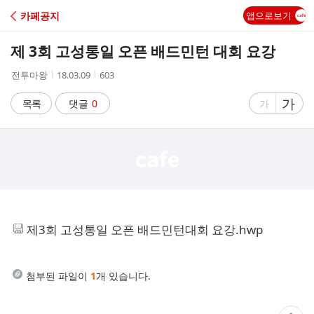
C
카페공지
앱으로보기
A
제 3회 고성통일 오픈 배드민턴 대회 요강
F
작
작
조
전투마왕
18.03.09
603
성
성
회
E
자
시
수
글
가
글
목록
댓글
0
가
간
자
자
크
크
기
기
크
작
게
게
제3회 고성통일 오픈 배드민턴대회 요강.hwp
첨부된 파일이
1
개 있습니다.