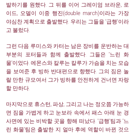
발하기를 원했다. 그 뒤를 이어 그레이엄 브라운, 로
이드, 오델이 이중 행진(double march)이라는 가장
야심찬 계획으로 출발했다. 우리는 그들을 '급행'이라
고 불렀다.
그런 다음 루미스와 카터는 남은 장비를 운반하는 대
부분의 포터들과 함께 출발했다. 그들은 '느린 화
물'이었다. 에몬스와 칼루는 칼루가 가슴을 치는 모습
을 보여준 후 빙하 반대편으로 향했다.
그의 짐은 놀
랄 만한 규모여서
그가 빙하를 안전하게 건너면 자랑
할 만하다.
마지막으로 휴스턴, 파상, 그리고 나는 정오쯤 가능하
면 짐을 가볍게 하고
눈보라 속에서 패스
아래 눈 경
사면에 있는 비박할 곳을 향해 떠났다.
'급행'팀과 '느
린 화물'팀은 출발한 지 얼마 후에 역할이 바뀐 것으