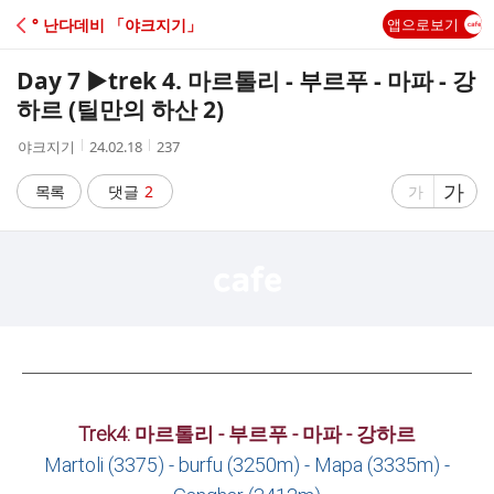
C
° 난다데비 「야크지기­」
앱으로보기
A
Day 7 ▶trek 4. 마르톨리 - 부르푸 - 마파 - 강
F
하르 (틸만의 하산 2)
작
작
조
야크지기
24.02.18
237
E
성
성
회
자
시
수
글
가
글
목록
댓글
2
가
간
자
자
크
크
기
기
크
작
게
게
Trek4: 마르톨리 - 부르푸 - 마파 - 강하르
Martoli (3375) - burfu (3250m) - Mapa (3335m) -