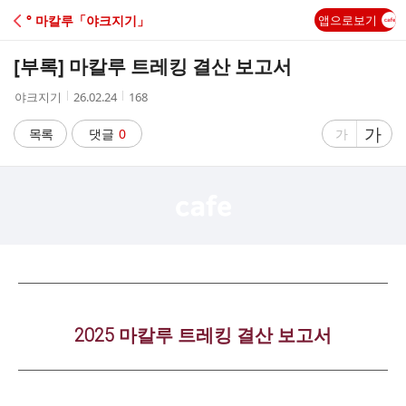
C
° 마칼루「야크지기」
앱으로보기
A
[부록] 마칼루 트레킹 결산 보고서
F
작
작
조
야크지기
26.02.24
168
성
성
회
E
자
시
수
글
가
글
목록
댓글
0
가
간
자
자
크
크
기
기
크
작
게
게
2025 마칼루 트레킹 결산 보고서