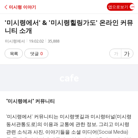
C
미시령 이야기
앱으로보기
A
'미시령에서' & '미시령힐링가도' 온라인 커뮤
F
니티 소개
작
작
조
미시령에서
19.02.02
35,888
E
성
성
회
자
시
수
글
가
글
목록
댓글
0
가
간
자
자
크
크
기
기
크
작
게
게
"미시령에서" 커뮤니티
'미시령에서' 커뮤니티는 미시령옛길과 미시령터널(미시령
동서관통도로)의 이용과 교통에 관한 정보, 그리고 미시령
관련 소식과 사진, 이야기들을 소셜 미디어(Social Media)