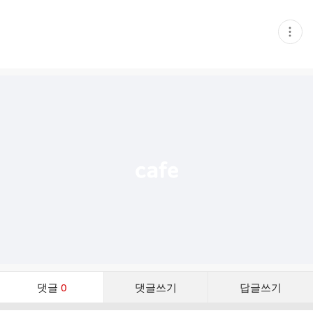
현
재
게
시
글
추
가
기
능
열
기
댓
댓글
0
댓글쓰기
답글쓰기
글
댓