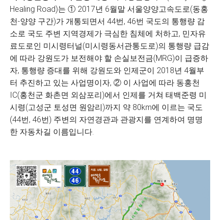
Healing Road)는 ① 2017년 6월말 서울양양고속도로(동홍
천-양양 구간)가 개통되면서 44번, 46번 국도의 통행량 감
소로 국도 주변 지역경제가 극심한 침체에 처하고, 민자유
료도로인 미시령터널(미시령동서관통도로)의 통행량 급감
에 따라 강원도가 보전해야 할 손실보전금(MRG)이 급증하
자, 통행량 증대를 위해 강원도와 인제군이 2018년 4월부
터 추진하고 있는 사업명이자, ② 이 사업에 따라 동홍천
IC(홍천군 화촌면 외삼포리)에서 인제를 거쳐 태백준령 미
시령(고성군 토성면 원암리)까지 약 80km에 이르는 국도
(44번, 46번) 주변의 자연경관과 관광지를 연계하여 명명
한 자동차길 이름입니다.