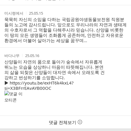
작
작
미시령에서
25.05.15
성
성
묵묵히 자신의 소임을 다하는 국립공원야생동물보전원 직원분
자
시
들의 노고에 감사드립니다. 앞으로도 우리나라의 자연과 생태계
간
의 수호자로서 그 역할을 다해주시라 믿습니다. 산양을 비롯한
이 땅의 모든 생명들이 조화롭게 공존하며, 안전하고 자유로운
환경에서 더불어 살아가는 세상을 꿈꾸며...
작
작
바다나무
25.05.16
성
성
산양들이 자연의 품으로 돌아가 숲속에서 자유롭게
자
시
뛰노는 모습을 상상하니 마음이 따뜻해집니다. 본연
간
의 삶을 되찾은 산양들이 대자연 속에서 오래도록 건
강하고 번성하기를 소망합니다.
▶
https://youtu.be/exHT6k4kxL4?
si=X3BFrrEAvAYB00OC
댓글 전체보기