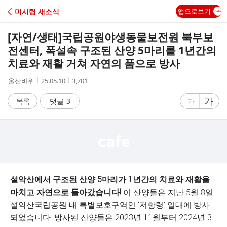
C
미시령 새소식
앱으로보기
A
[자연/생태]
국립공원야생동물보전원 북부보
F
전센터, 폭설속 구조된 산양 5마리를 1년간의
치료와 재활 거쳐 자연의 품으로 방사
E
작
작
조
울산바위
25.05.10
3,701
성
성
회
자
시
수
글
가
글
목록
댓글
3
가
간
자
자
크
크
기
기
크
작
게
게
설악산에서 구조된 산양 5마리가 1년간의 치료와 재활을
마치고 자연으로 돌아갔습니다!
이 산양들은 지난 5월 8일
설악산국립공원 내 특별보호구역인 ‘저항령' 일대에 방사
되었습니다. 방사된 산양들은 2023년 11월부터 2024년 3