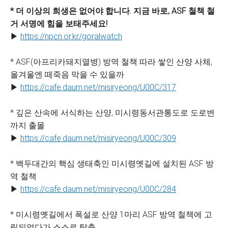
* 더 이상의 희생은 없어야 합니다. 지금 바로, ASF 철책 철
거 서명에 힘을 보태주세요!
▶
https://npcn.or.kr/goralwatch
* ASF(아프리카돼지열병) 방역 철책 따라 쌓인 산양 사체,
올겨울엔 떼죽음 막을 수 있을까
▶
https://cafe.daum.net/misiryeong/U00C/317
* 깊은 산속에 서식하는 산양, 미시령동서관통도로 도로변
까지 출몰
▶
https://cafe.daum.net/misiryeong/U00C/309
* 백두대간의 핵심 생태축인 미시령옛길에 설치된 ASF 방
역 철책
▶
https://cafe.daum.net/misiryeong/U00C/284
* 미시령옛길에서 폭설로 산양 1마리 ASF 방역 철책에 고
립되었다가 스스로 탈출