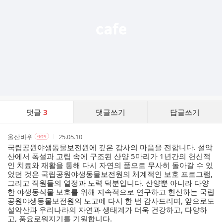
기
댓
댓글
3
댓글쓰기
답글쓰기
글
댓
작
작
작
울산바위
25.05.10
작
글
성
성
성
성
국립공원야생동물보전원에 깊은 감사의 마음을 전합니다. 설악
리
자
자
시
자
산에서 폭설과 고립 속에 구조된 산양 5마리가 1년간의 헌신적
스
본
간
인 치료와 재활을 통해 다시 자연의 품으로 무사히 돌아갈 수 있
인
트
었던 것은 국립공원야생동물보전원의 체계적인 보호 프로그램,
여
그리고 직원들의 열정과 노력 덕분입니다. 산양뿐 아니라 다양
부
한 야생동식물 보호를 위해 지속적으로 연구하고 헌신하는 국립
공원야생동물보전원의 노고에 다시 한 번 감사드리며, 앞으로도
설악산과 우리나라의 자연과 생태계가 더욱 건강하고, 다양하
고, 풍요로워지기를 기원합니다.