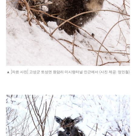
▲ [자료 사진] 고성군 토성면 원암리 미시령터널 인근에서 (사진 제공: 정인철)