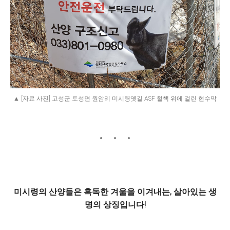
▲ [자료 사진] 고성군 토성면 원암리 미시령옛길 ASF 철책 위에 걸린 현수막
미시령의 산양들은 혹독한 겨울을 이겨내는, 살아있는 생
명의 상징입니다!