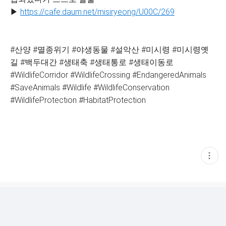
▶
https://cafe.daum.net/misiryeong/U00C/269
#산양 #멸종위기 #야생동물 #설악산 #미시령 #미시령옛
길 #백두대간 #생태축 #생태통로 #생태이동로
#WildlifeCorridor #WildlifeCrossing #EndangeredAnimals
#SaveAnimals #Wildlife #WildlifeConservation
#WildlifeProtection #HabitatProtection
현
재
게
시
글
추
가
기
능
열