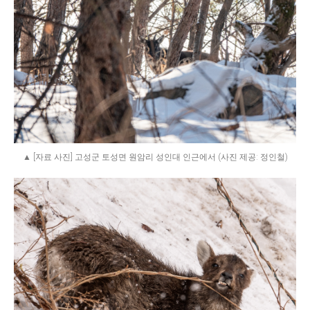
▲ [자료 사진] 고성군 토성면 원암리 성인대 인근에서 (사진 제공: 정인철)