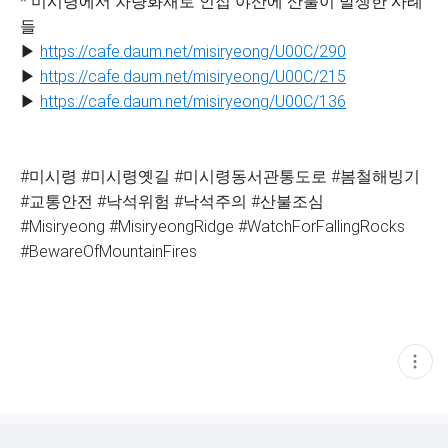
* 미시령에서 차량화재로 인접 야산에 산불이 발생한 사례
들
▶
https://cafe.daum.net/misiryeong/U00C/290
▶
https://cafe.daum.net/misiryeong/U00C/215
▶
https://cafe.daum.net/misiryeong/U00C/136
#미시령 #미시령옛길 #미시령동서관통도로 #봄철해빙기
#교통안전 #낙석위험 #낙석주의 #산불조심
#Misiryeong #MisiryeongRidge #WatchForFallingRocks
#BewareOfMountainFires
현
재
게
시
글
추