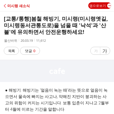
C
미시령 새소식
앱으로보기
A
[교통/통행]
봄철 해빙기, 미시령(미시령옛길,
F
미시령동서관통도로)을 넘을 때 '낙석'과 '산
불'에 유의하면서 안전운행하세요!
E
작
작
조
울산바위
20.03.19
11,612
성
성
회
자
시
수
글
가
글
목록
댓글
0
가
간
자
자
크
크
기
기
크
작
게
게
● 해빙기: 해빙기는 ‘얼음이 녹는 때’라는 뜻으로 얼음이 녹
으면서 물속에 빠지는 사고나, 약해진 지반이 붕괴하는 사
고의 위험이 커지는 시기입니다. 보통 입춘이 지나고 2월부
터 4월에 이르는 기간을 말합니다.