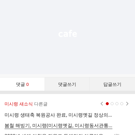
가
기
능
열
기
댓
댓글
0
댓글쓰기
답글쓰기
글
댓
글
미시령 새소식
다른글
현재페이지 1
2
3
4
리
스
미시령 생태축 복원공사 완료, 미시령옛길 정상의 '미시령탐방지원센터' 개관
트
봄철 해빙기, 미시령(미시령옛길, 미시령동서관통도로)을 넘을 때 '낙석'과 '산불'에 유의하면서 안전운행하세요!