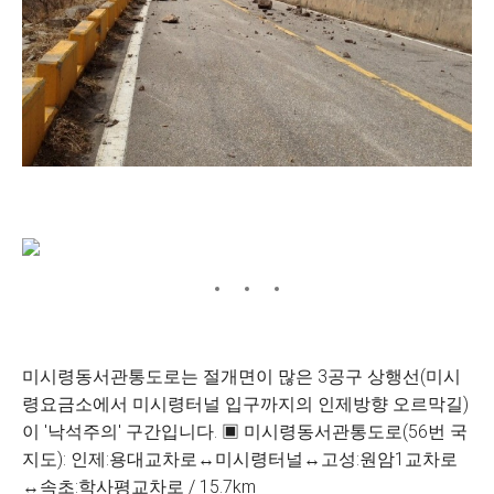
미시령동서관통도로는 절개면이 많은 3공구 상행선(미시
령요금소에서 미시령터널 입구까지의 인제방향 오르막길)
이 '낙석주의' 구간입니다. ▣ 미시령동서관통도로(56번 국
지도): 인제:용대교차로↔미시령터널↔고성:원암1교차로
↔속초:학사평교차로 / 15.7km