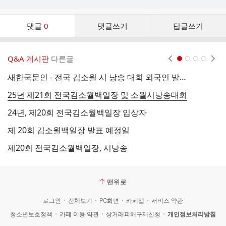
댓
댓글
0
댓글쓰기
답글쓰기
글
댓
글
Q&A 게시판
다른글
현재페이지 1
2
3
4
리
스
새한국문인 - 전국 김소월 시 낭송 대회 외국인 발표 영상 01편
트
25년 제21회 전국김소월백일장 및 소월시낭송대회
제
24년, 제20회 전국김소월백일장 입상자
제
제 20회 김소월백일장 발표 예정일
제
제20회 전국김소월백일장, 시낭송
소
맨위로
로그인
전체보기
PC화면
카페앱
서비스 약관
청소년보호정책
카페 이용 약관
상거래피해구제신청
개인정보처리방침