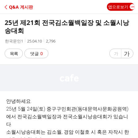
C
Q&A 게시판
앱으로보기
A
25년 제21회 전국김소월백일장 및 소월시낭
F
송대회
작
작
조
한국문인1
25.04.10
2,796
E
성
성
회
자
시
수
글
가
글
목록
댓글
0
가
간
자
자
크
크
기
기
크
작
게
게
안녕하세요.
25년 5월 24일(토) 중구구민회관(동대문역사문화공원역)
에서 전국김소월백일장과 전국소월시낭송대회가 있습니
다.
소월시낭송대회는 김소월, 경암 이철호 시 혹은 자작시 한