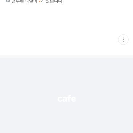
첨부된 파일이
2
개 있습니다.
현
재
게
시
글
추
가
기
능
열
기