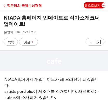
C
정문영의 국제수상경력
앱으로보기
A
NIADA 홈페이지 업데이트로 작가소개코너
F
업데이트!
작
작
조
운영자
16.07.22
233
E
성
성
회
자
시
수
글
가
글
목록
댓글
1
가
간
자
자
크
크
기
기
크
작
게
게
NIADA홈페이지가 업데이트가 꽤 오래전에 되었습니
다.
artists portfolio에 제소개를 소개합니다. 재료별로는
fabric에 소개되어 있습니다.