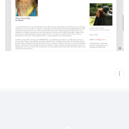
현
재
게
시
글
추
가
기
능
열
기