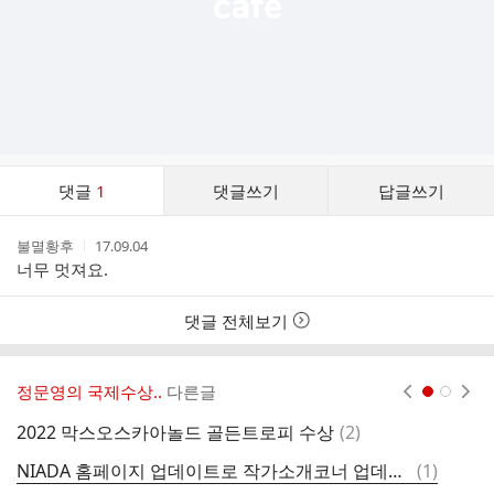
댓
댓글
1
댓글쓰기
답글쓰기
글
댓
작
작
불멸황후
17.09.04
글
성
성
너무 멋져요.
리
자
시
스
간
트
댓글 전체보기
정문영의 국제수상..
다른글
현재페이지 1
2
댓
2022 막스오스카아놀드 골든트로피 수상
(
2
)
2
글
댓
NIADA 홈페이지 업데이트로 작가소개코너 업데이트!
(
1
)
2
글