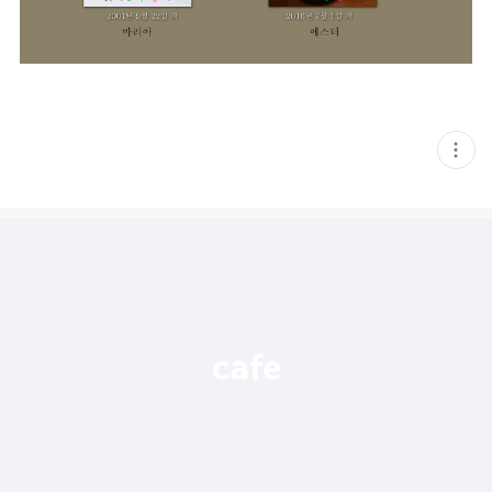
현
재
게
시
글
추
가
기
능
열
기