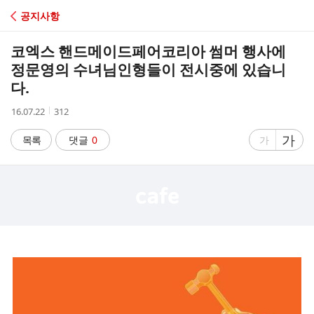
C
공지사항
A
코엑스 핸드메이드페어코리아 썸머 행사에
F
정문영의 수녀님인형들이 전시중에 있습니
다.
E
작
조
16.07.22
312
성
회
시
수
글
가
글
목록
댓글
0
가
간
자
자
크
크
기
기
크
작
게
게