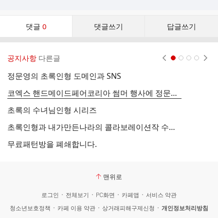
댓
댓글
0
댓글쓰기
답글쓰기
글
댓
글
공지사항
다른글
현재페이지 1
2
3
4
리
스
정문영의 초록인형 도메인과 SNS
저
트
코엑스 핸드메이드페어코리아 썸머 행사에 정문영의 수녀님인형들이 전시중에 있습니다.
초록의 수녀님인형 시리즈
2
초록인형과 내가만든나라의 콜라보레이션작 수녀님인형소식입니다.
L
무료패턴방을 폐쇄합니다.
맨위로
로그인
전체보기
PC화면
카페앱
서비스 약관
청소년보호정책
카페 이용 약관
상거래피해구제신청
개인정보처리방침