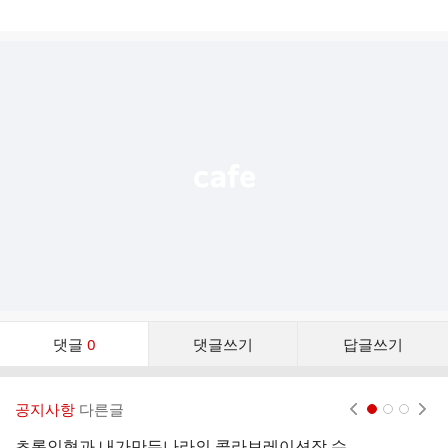
게
시
글
추
가
기
능
열
기
댓
댓글
0
댓글쓰기
답글쓰기
글
댓
글
공지사항
다른글
현재페이지 1
2
3
리
스
초록인형과 내가만든나라의 콜라보레이션작 수녀님인형소식입니다.
L