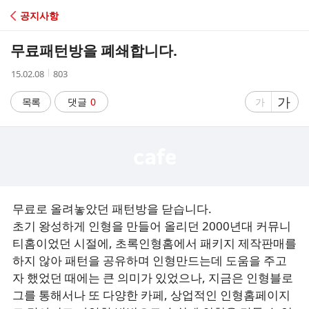
C
공지사항
A
무료패턴방을 폐쇄합니다.
F
작
조
15.02.08
803
성
회
E
시
수
글
가
글
목록
댓글
0
가
간
자
자
크
크
기
기
크
작
게
게
무료로 올려놓았던 패턴방을 닫습니다.
초기 왕성하게 인형을 만들어 올리던 2000년대 커뮤니
티홈이었던 시절에, 초록인형홈에서 패키지 제작판매를
하지 않아 패턴을 공유하며 인형만드는데 도움을 주고
자 했었던 때에는 큰 의미가 있었으나, 지금은 인형블로
그를 통해서나 또 다양한 카페, 상업적인 인형홈페이지