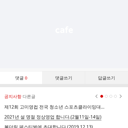
기
능
열
기
댓
댓글
0
댓글쓰기
답글쓰기
글
댓
글
공지사항
다른글
현재페이지 1
2
3
4
리
스
제12회 고미영컵 전국 청소년 스포츠클라이밍대회(2021년도 스포츠클라이밍 청소년 국가대표 선발전
2
트
2021년 설 명절 정상영업 합니다.(2월11일-14일)
볼
볼더링 페스티벌에 초대합니다.(2019.12.13)
성