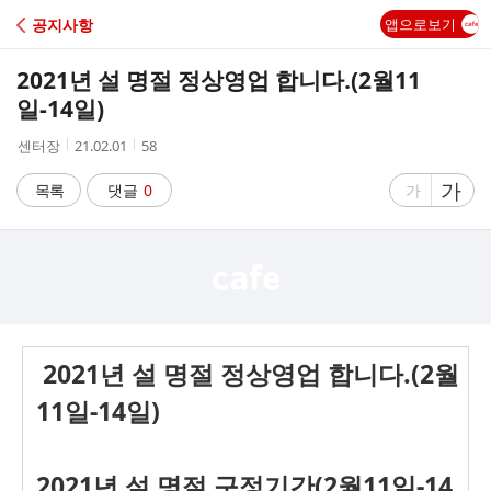
C
공지사항
앱으로보기
A
2021년 설 명절 정상영업 합니다.(2월11
F
일-14일)
작
작
조
센터장
21.02.01
58
E
성
성
회
자
시
수
글
가
글
목록
댓글
0
가
간
자
자
크
크
기
기
크
작
게
게
2021년 설 명절 정상영업 합니다.(2월
11일-14일)
2021년 설 명절 구정기간(2월11일-14