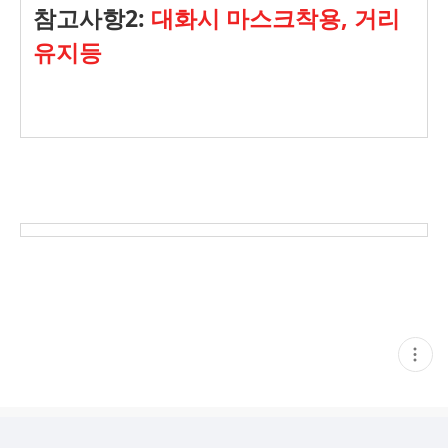
참고사항2:
대화시 마스크착용, 거리
유지등
현
재
게
시
글
추
가