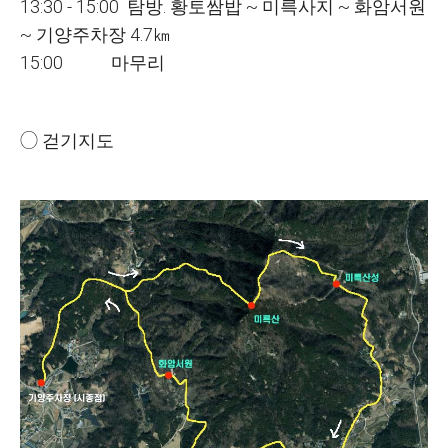
13:30 - 15:00 탐방. 황토쌈밥 ~ 미륵사지 ~ 화암서원
~ 기양주차장 4.7㎞
15:00 마무리
◯ 걷기지도