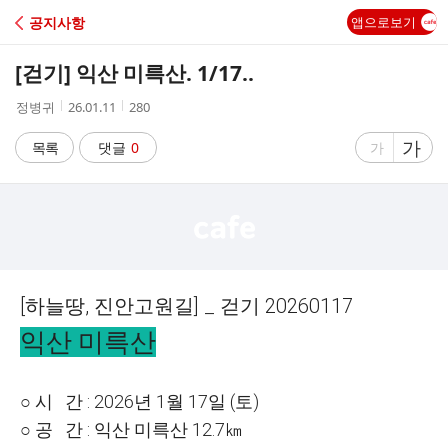
C
공지사항
앱으로보기
A
[걷기] 익산 미륵산. 1/17..
F
작
작
조
정병귀
26.01.11
280
성
성
회
E
자
시
수
글
가
글
목록
댓글
0
가
간
자
자
크
크
기
기
크
작
게
게
[
하늘땅
,
진안고원길
] _
걷기
20260117
익산 미륵산
○ 시 간 : 2026년 1월 17일 (토)
○ 공 간 : 익산 미륵산 12.7㎞