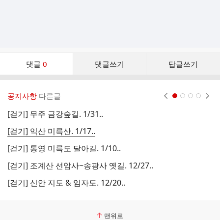
댓
댓글
0
댓글쓰기
답글쓰기
글
댓
글
공지사항
다른글
현재페이지 1
2
3
4
리
스
[걷기] 무주 금강숲길. 1/31..
[
트
[걷기] 익산 미륵산. 1/17..
[걷기] 통영 미륵도 달아길. 1/10..
[
[걷기] 조계산 선암사~송광사 옛길. 12/27..
취
[걷기] 신안 지도 & 임자도. 12/20..
취
맨위로