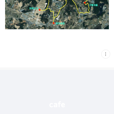
현
재
게
시
글
추
가
기
능
열
기