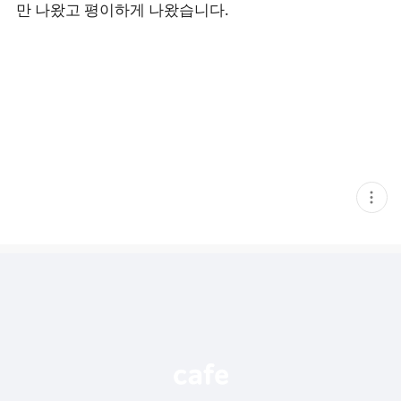
만 나왔고 평이하게 나왔습니다.
현
재
게
시
글
추
가
기
능
열
기