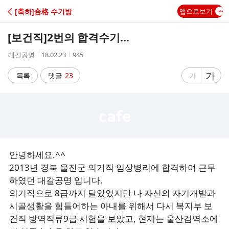
C
[축하]合格 수기방
앱으로보기
A
[보건직]
2번의 합격수기...
F
작
작
조
대갈공명
18.02.23
945
성
성
회
E
자
시
수
글
가
글
목록
댓글
23
가
간
자
자
크
크
기
기
크
작
게
게
안녕하세요.^^
2013년 경북 울진군 의기직 임상병리에 합격하여 근무
하였던 대갈공명 입니다.
의기직으로 8급까지 달았었지만 나 자신의 자기개발과
시골생활을 힘들어하는 아내를 위해서 다시 복지부 보
건직 방역직류9급 시험을 보았고, 현재는 울산검역소에