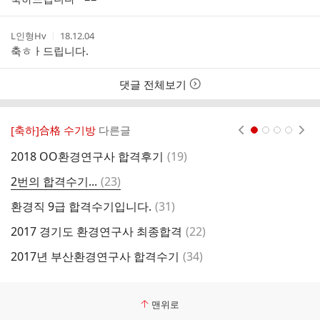
자
시
간
작
작
L인형Hv
18.12.04
성
성
축ㅎㅏ드립니다.
자
시
간
댓글 전체보기
[축하]合格 수기방
다른글
현재페이지 1
2
3
4
댓
2018 OO환경연구사 합격후기
(
19
)
2
글
댓
2번의 합격수기...
(
23
)
글
댓
환경직 9급 합격수기입니다.
(
31
)
2
글
댓
2017 경기도 환경연구사 최종합격
(
22
)
의
글
댓
2017년 부산환경연구사 합격수기
(
34
)
2
글
맨위로