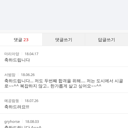
댓
댓글
23
댓글쓰기
답글쓰기
글
댓
작
작
마리아양
18.04.17
글
성
성
축하드립니다
리
자
시
스
간
트
작
작
서범맘
18.06.26
성
성
축하드립니다... 저도 두번째 합격을 위해.... 저는 도시에서 시골
자
시
로~~^^ 복잡하지 않고.. 한가롭게 살고 싶어요~~^^
간
작
작
예공람둥
18.07.26
성
성
축하드려요!!!
자
시
간
작
작
gryhorse
18.08.03
성
성
축하드립니다 ^==^