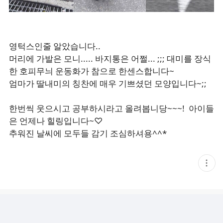
영턱스인줄 알았습니다..
머리에 가발은 모니..... 바지통은 어쩔... ;;; 대미를 장식
한 호피무늬 운동화가 참으로 한센스합니다~
엄마가 딸내미의 칭찬에 매우 기쁘셨던 모양입니다~;;
한번씩 웃으시고 공부하시라고 올려봅니당~~~! 아이들
은 언제나 힐링입니다~♡
추워진 날씨에 모두들 감기 조심하셔용^^*
현
재
게
시
글
추
가
기
능