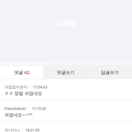
열
기
댓
댓글
42
댓글쓰기
답글쓰기
글
댓
작
작
거침없이쏜다
17.04.03
글
성
성
ㅎㅎ 정말 귀엽네요
리
자
시
스
간
트
작
작
friends4ever
17.10.26
성
성
귀엽네요~~^^
자
시
간
작
작
지니미니
18.01.09