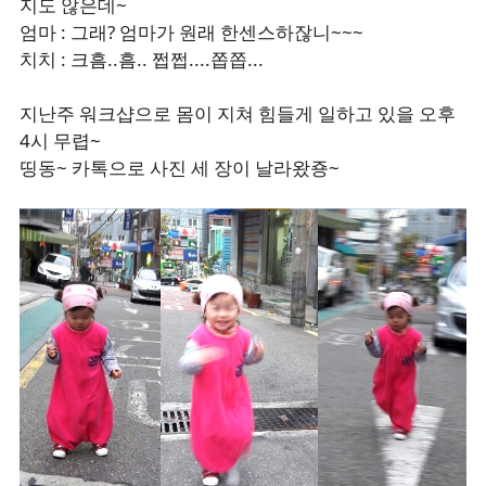
지도 않은데~
엄마 : 그래? 엄마가 원래 한센스하잖니~~~
치치 : 크흠..흠.. 쩝쩝....쫍쫍...
지난주 워크샵으로 몸이 지쳐 힘들게 일하고 있을 오후
4시 무렵~
띵동~ 카톡으로 사진 세 장이 날라왔죵~