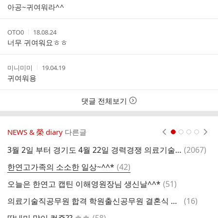
성
성
아공~귀여워라^^
자
시
간
작
작
OTO0
18.08.24
성
성
너무 귀여워요ㅎㅎ
자
시
간
작
작
미니미미
19.04.19
성
성
귀여워용
자
시
간
댓글 전체보기
NEWS & 榮 diary
다른글
현재페이지 1
2
3
4
댓
3월 2일 부터 경기도 4월 22일 경력경쟁 의료기술직,식품위생직,식품위생직.환경직,환경연구사,보건연구사 원서접수 시작과 관련하여
(
2067
)
공
글
댓
한연고가족의 소소한 일상~^^*
(
42
)
글
댓
오늘은 한연고 캡틴 이해영원장님 생신날^^*
(
51
)
슬
글
댓
의료기술직공무원 합격 학원출신공무원 결혼식 다녀 왔네요..지난 금.토
(
16
)
일
글
댓