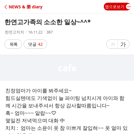
C
NEWS & 榮 diary
앱으로보기
A
한연고가족의 소소한 일상~^^*
F
작
작
조
한연고치치
16.11.22
387
성
성
회
E
자
시
수
글
가
글
목록
댓글
42
가
간
자
자
크
크
기
기
크
작
게
게
친정엄마가 아이를 봐주세요~
힘드실텐데도 기색없이 늘 파이팅 넘치시게 아이와 함
께 시간을 보내주셔서 항상 감사할따름입니다~
흑~ 엄마~~~ 알랍~~♡
몇일전 저녁먹으며 대화 中
치치 : 엄마는 소윤이 옷 참 이쁘게 잘입혀~~ 옷 얼마 있