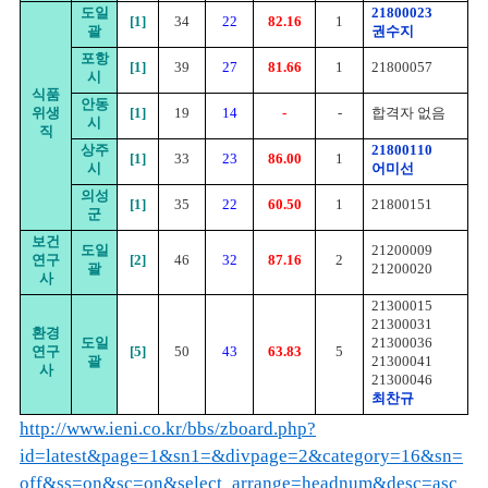
도일
21800023
[1]
34
22
82.16
1
괄
권수지
포항
[1]
39
27
81.66
1
21800057
시
식품
안동
위생
[1]
19
14
-
-
합격자 없음
시
직
상주
21800110
[1]
33
23
86.00
1
시
어미선
의성
[1]
35
22
60.50
1
21800151
군
보건
도일
21200009
연구
[2]
46
32
87.16
2
괄
21200020
사
21300015
21300031
환경
도일
21300036
연구
[5]
50
43
63.83
5
괄
21300041
사
21300046
최찬규
http://www.ieni.co.kr/bbs/zboard.php?
id=latest&page=1&sn1=&divpage=2&category=16&sn=
off&ss=on&sc=on&select_arrange=headnum&desc=asc