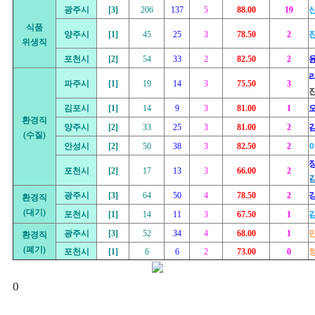
광주시
[3]
206
137
5
88.00
19
식품
양주시
[1]
45
25
3
78.50
2
위생직
포천시
[2]
54
33
2
82.50
2
파주시
[1]
19
14
3
75.50
3
김포시
[1]
14
9
3
81.00
1
환경직
양주시
[2]
33
25
3
81.00
2
(수질)
안성시
[2]
50
38
3
82.50
2
포천시
[2]
17
13
3
66.00
2
광주시
[3]
64
50
4
78.50
2
환경직
(대기)
포천시
[1]
14
11
3
67.50
1
광주시
[3]
52
34
4
68.00
1
환경직
(폐기)
포천시
[1]
6
6
2
73.00
0
0