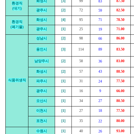
화성시
[3]
99
87.50
83
환경직
(대기)
광주시
[2]
72
82.50
59
화성시
[4]
95
71
78.50
환경직
(폐기물)
광주시
[1]
25
71.00
19
성남시
[2]
98
86.00
66
용인시
[3]
114
89
83.50
남양주시
[2]
58
83.00
36
화성시
[2]
57
43
88.50
식품위생직
파주시
[1]
31
77.50
24
광주시
[1]
16
9
66.00
오산시
[1]
34
27
80.50
이천시
[1]
27
18
77.50
포천시
[1]
35
80.00
22
수원시
[1]
40
93.00
26