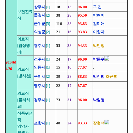
상주시
[1]
18
15
96.00
구 진
보건진료
박현미
문경시
[2]
38
28
95.50
직
김미애
군위군
[5]
116
88
93.83
이향자
의성군
[2]
21
16
93.83
의료직
[임상병
경주시
[1]
55
38
94.33
박민정
리]
경주시
[1]
24
17
96.00
박문수
2014년
.
안동시
[1]
15
10
77.67
4/26
의료직
[방사선]
구미시
[2]
39
28
88.83
박진범
조규흠
.
영주시
[1]
22
17
87.67
의료직
[물리치
경주시
[1]
73
51
96.00
박일영
료]
식품위생
직
포항시
[1]
48
24
93.33
장현석
영양사
위생사