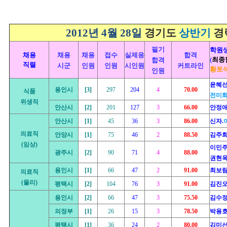
2012년 4월 28일
경기도
상반기
경
필기
학원
채용
채용
채용
접수
실제응
합격
(
최종
합격
직렬
시군
인원
인원
시인원
커트라인
황토색
인원
윤혜선
용인시
[3]
297
204
4
70.00
식품
전미
위생직
안산시
[2]
201
127
3
66.00
안정애
안산시
[1]
45
36
3
86.00
신자.
의료직
안양시
[1]
75
46
2
88.50
김주희
(임상)
이민
광주시
[2]
90
71
4
88.00
권현옥
용인시
[1]
66
47
2
91.00
최보람
의료직
(물리)
평택시
[2]
104
76
3
91.00
김진오
용인시
[2]
66
47
3
75.50
김수정
의정부
[1]
26
15
3
78.50
박용호
평택시
[1]
36
24
2
80.00
김미