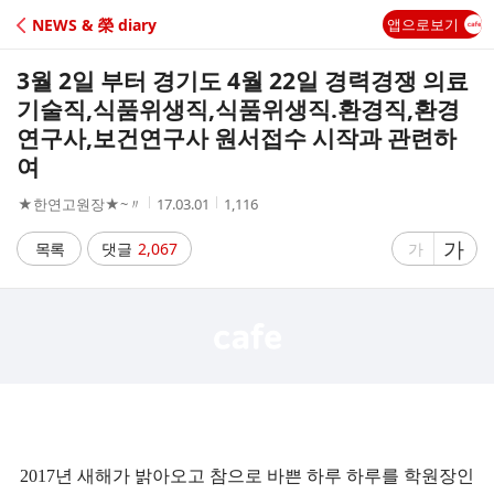
C
NEWS & 榮 diary
앱으로보기
A
3월 2일 부터 경기도 4월 22일 경력경쟁 의료
F
기술직,식품위생직,식품위생직.환경직,환경
연구사,보건연구사 원서접수 시작과 관련하
E
여
작
작
조
★한연고원장★~〃
17.03.01
1,116
성
성
회
자
시
수
글
가
글
목록
댓글
2,067
가
간
자
자
크
크
기
기
크
작
게
게
2017년 새해가 밝아오고 참으로 바쁜 하루 하루를 학원장인