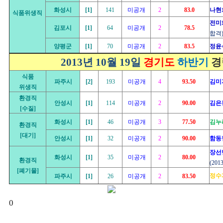
화성시
[1]
141
미공개
2
83.0
나현
식품위생직
전미
김포시
[1]
64
미공개
2
78.5
합격
양평군
[1]
70
미공개
2
83.5
정윤
2013년 10월 19일
경기도
하반기
경
식품
파주시
[2]
193
미공개
4
93.50
김미
위생직
환경직
안성시
[1]
114
미공개
2
90.00
김은
[수질]
화성시
[1]
46
미공개
3
77.50
김누
환경직
[대기]
안성시
[1]
32
미공개
2
90.00
함동
장선
화성시
[1]
35
미공개
2
80.00
환경직
(20
[폐기물]
정수
파주시
[1]
26
미공개
2
83.50
0