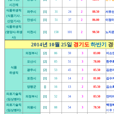
시간제
식품위생직
파주시
[1]
31
24
2
88.50
서유
(식품기사 .
안성시
[1]
51
37
2
86.00
이정
산업기사)
식품위생직
(영양사.위생
이천시
[1]
158
101
2
98.50
노지
사)
2014년 10월 25일
경기도
하반기
경
의정부시
[2]
86
59
3
83.00
이소
오산시
[2]
85
51
3
78.00
한주
식품
광주시
[2]
53
45
3
85.50
김은
위생직
포천시
[1]
16
14
2
81.00
김수
양평군
[]
16
13
2
85.50
김소
의료기술직
의정부시
[1]
52
34
3
83.50
안미
(임상병리)
의료기술직
백정
의왕시
[1]
88
54
3
78.50
(임상병리)
이후 