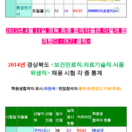
환경연구
도일괄
[3]
52
14
63.33
20900025(조은미)
사
2015
년 4월 11
일 경북 최종 합격자들은 이렇게 합
격했다 <여기 클릭>
2014년
경상북도
<보건진료직.의료기술직.식품
위생직>
채용 시험 각 종 통계
학원생합격자 표시:
파란색
/
면접참석자
:
황토색(한연고 카페 회원)
실제
선발지
선발
접수
학원생
시험일
직렬별
응시
커트라인
역
인원
인원
합격자 현황
현황
구미시
[2]
38
23
93.83
배상규