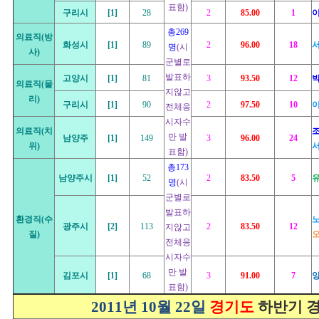
표함)
구리시
[1]
28
2
85.00
1
총269
의료직(방
화성시
[1]
89
2
96.00
18
명
(시
사)
군별로
발표하
고양시
[1]
81
3
93.50
12
박
의료직(물
지않고
리)
구리시
[1]
90
2
97.50
10
전체응
시자수
의료직(치
조
만 발
남양주
[1]
149
3
96.00
24
위)
표함)
총173
남양주시
[1]
52
2
83.50
5
명
(시
군별로
발표하
환경직(수
광주시
[2]
113
2
83.50
12
지않고
질)
전체응
시자수
만 발
김포시
[1]
68
3
91.00
7
표함)
2
011년 10월 22일
경기도
하반기 