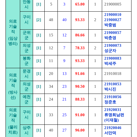
안동
[1]
5
3
65.00
1
21900005
시
21900010
구미
[2]
48
40
93.33
2
21900027
의료
시
박중범
기술
직
군위
21900057
[1]
15
12
86.66
1
군
박춘영
(
임상
병리
)
의성
21900073
[1]
12
7
78.33
2
군
성군자
봉화
21900083
[1]
11
9
93.33
1
군
박세주
문경
[1]
20
13
91.66
1
21910018
의료
시
기술
의성
21910053
직
[1]
34
23
90.50
1
군
박시진
(
방사
예천
21910056
선
)
[1]
24
21
88.33
1
군
정준호
21920031
의료
구미
[1]
33
25
91.00
1
류명희남편
기술
시
(이재철)
직
(
물리
상주
21920046
[1]
40
27
96.00
1
치료
)
시
서만덕