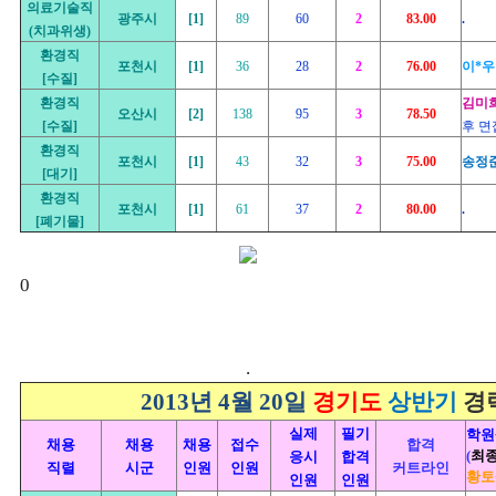
의료기술직
광주시
[1]
89
60
2
83.00
.
(치과위생)
환경직
포천시
[1]
36
28
2
76.00
이*우
[수질]
환경직
김미
오산시
[2]
138
95
3
78.50
[수질]
후 면
환경직
포천시
[1]
43
32
3
75.00
송정
[대기]
환경직
포천시
[1]
61
37
2
80.00
.
[폐기물]
0
.
2013년 4월 20일
경기도
상반기
경
실제
필기
학원
채용
채용
채용
접수
합격
(
최
응시
합격
직렬
시군
인원
인원
커트라인
황토
인원
인원