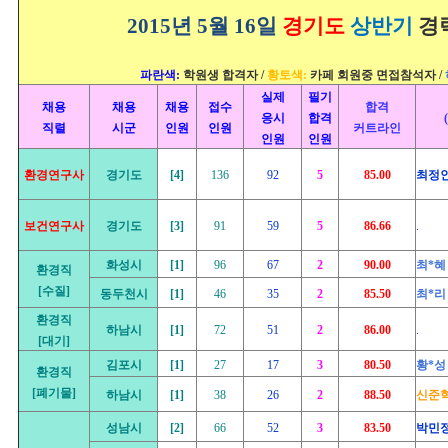
2015년 5월 16일
경기도
상반기
경
파란색:
학원생 합격자 /
황토색:
카페 회원중 면접참석자 /
실제
필기
채용
채용
채용
접수
합격
응시
합격
(
직렬
시군
인원
인원
커트라인
인원
인원
환경연구사
경기도
[4]
136
92
5
85.00
최정
보건연구사
경기도
[3]
91
59
5
86.66
.
화성시
[1]
96
67
2
90.00
최*혜
환경직
[수질]
동두천시
[1]
46
35
2
85.50
최*리
환경직
하남시
[1]
72
51
2
86.00
.
[대기]
김포시
[1]
27
17
3
80.50
황*성
환경직
[폐기물]
하남시
[1]
38
26
2
88.50
신준
성남시
[2]
66
52
3
83.50
박민