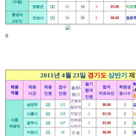
(수질)
양평군
[1]
23
18
3
85.00
이규
환경직
안성시
[1]
34
26
2
88.00
장은
(대기)
0
2011년 4월 23일
경기도
상반기
제
필기
채용
채용
채용
접수
합격
학원생
총265
(
합격
직렬
시군
인원
인원
커트라인
응시수
명
(시
인원
군별로
남양주
[2]
112
3
88.00
2
발표하
지않고
시흥시
[1]
118
3
83.50
2
식품
전체응
광주시
[2]
147
3
85.00
2
위생직
시자수
이천시
[1]
34
2
86.00
2
만 발