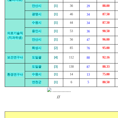
안산시
[1]
36
88.00
29
광명시
[1]
46
87.50
34
수원시
[1]
44
87.50
34
용인시
[1]
53
90.50
36
의료기술직
(치과위생)
안산시
[1]
56
96.00
47
화성시
[2]
85
95.00
76
보건연구사
도일괄
[4]
112
92.16
88
도일괄
[3]
130
88.33
87
수원시
[1]
14
75.00
환경연구사
13
연천군
[1]
6
5
80.50
..............
//