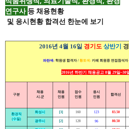
식품위생직, 의료기술직, 환경직, 환경
연구사
등 채용현황
및 응시현황 합격선 한눈에 보기
2016년 4월 16일
경기도
상반기
경
파란색:
학원생 합격자 /
황토색:
카페 회원중 면접참석자 
2016년 하반기 채용공고 8월 29일~3
채용
채용
접수
응시
구분
합격선
시.군
인원
인원
인원
화성시
[3]
160
123
83.50
환경직
(수질)
광주시
[2]
128
80.50
96