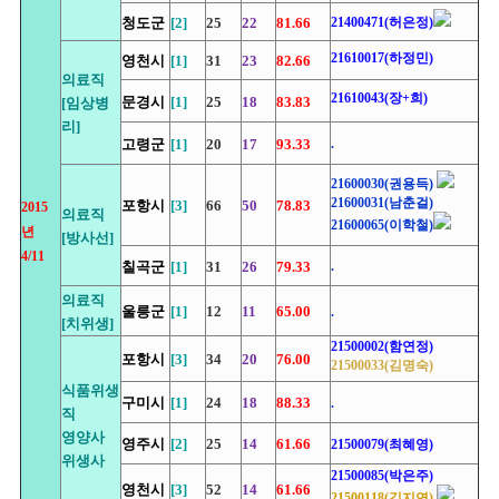
청도군
[2]
25
22
81.66
21400471(허은정)
21610017(하정민)
영천시
[1]
31
23
82.66
의료직
21610043(장+희)
문경시
[1]
25
18
83.83
[임상병
리]
고령군
[1]
20
17
93.33
.
21600030(권용득)
21600031(남춘걸)
포항시
[3]
66
50
78.83
2015
의료직
21600065(이학철)
년
[방사선]
4/11
칠곡군
[1]
31
26
79.33
.
의료직
울릉군
[1]
12
11
65.00
.
[치위생]
21500002(함연정)
포항시
[3]
34
20
76.00
21500033(김명숙)
식품위생
구미시
[1]
24
18
88.33
.
직
영양사
영주시
[2]
25
14
61.66
21500079(최혜영)
위생사
21500085(박은주)
영천시
[3]
52
14
61.66
21500118(김지연)