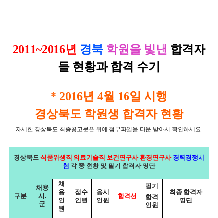
2011~2016년
경북
학원을 빛낸
합격자
들 현황과 합격 수기
* 2016년 4월 16일 시행
경상북도 학원생 합격자 현황
자세한 경상북도 최종공고문은 위에 첨부파일을 다운 받아서 확인하세요.
경상북도
식품위생직 의료기술직 보건연구사 환경연구사
경력경쟁시
험
각 종 현황 및 필기 합격자 명단
채
필기
채용
용
접수
응시
최종 합격자
구분
시
.
합격선
합격
인
인원
인원
명단
군
인원
원