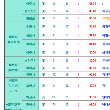
여주시
[1]
19
13
2
88.50
.
동두천시
[1]
20
14
2
85.00
이용
연천군
[1]
23
15
2
85.50
류희
수원시
[1]
59
37
3
86.00
최현
성남시
[1]
44
33
2
91.00
최현
의료직
[물리치료]
평택시
[1]
37
26
2
91.00
김정
여주시
[1]
36
29
2
85.50
심지
남양주시
[1]
54
33
2
87.50
문혜
의료직
평택시
[1]
44
28
3
88.50
이지
[치위생]
광명시
[1]
72
49
3
90.00
김지
의료직
[치위생]
고양시
[2]
41
32
3
80.50
정*미
시간제
화성시
[2]
135
81
3
93.50
안재
식품위생직
구리시
[1]
76
45
2
93.50
박다
(영양사.위생