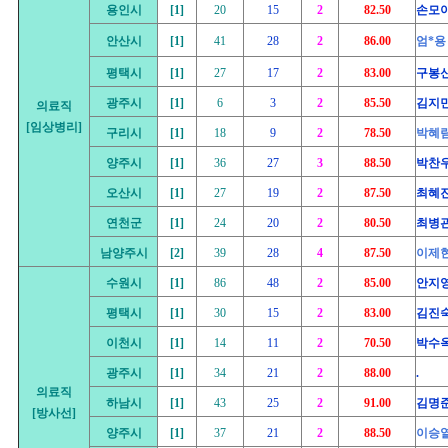
용인시
[1]
20
15
2
82.50
손모
안산시
[1]
41
28
2
86.00
엄*용
평택시
[1]
27
17
2
83.00
구봉
광주시
[1]
6
3
2
85.50
김지
의료직
[임상병리]
구리시
[1]
18
9
2
78.50
박혜
양주시
[1]
36
27
3
88.50
박찬
오산시
[1]
27
19
2
87.50
최혜
연천군
[1]
24
20
2
80.50
최병
남양주시
[2]
39
28
4
87.50
이제
수원시
[1]
86
48
2
85.00
안지
평택시
[1]
30
15
2
83.00
김진
이천시
[1]
14
11
2
70.50
박수
광주시
[1]
34
21
2
88.00
.
의료직
하남시
[1]
43
25
2
91.00
김명
[방사선]
양주시
[1]
37
21
2
88.50
이승