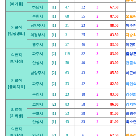
[폐기물]
하남시
[1]
47
32
3
67.50
부천시
[1]
68
55
2
87.50
오보
남양주시
[1]
31
23
2
88.50
이수
의료직
[임상병리]
의정부시
[1]
31
25
2
83.50
차승
광주시
[1]
57
46
2
83.50
이현
파주시
[2]
119
82
3
83.00
함성훈
의료직
[방사선]
안성시
[1]
58
40
2
83.00
전금
남양주시
[2]
63
43
3
85.50
이근
의료직
파주시
[2]
53
42
3
82.50
박인
[물리치료]
구리시
[1]
23
18
2
83.50
김선
고양시
[2]
83
58
3
86.00
김지
의료직
군포시
[1]
53
38
2
81.00
최경
[치위생]
안성시
[1]
45
35
2
81.00
최소
의료직
[방사선]
안성시
[2]
9
6
2
62.50
한수