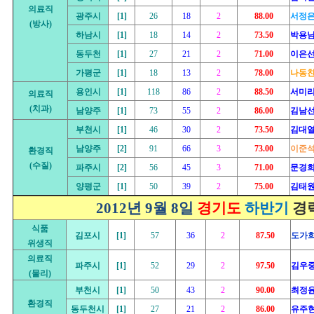
의료직
광주시
[1]
26
18
2
88.00
서정
(방사)
하남시
[1]
18
14
2
73.50
박용
동두천
[1]
27
21
2
71.00
이은
가평군
[1]
18
13
2
78.00
나동
용인시
[1]
118
86
2
88.50
서미리
의료직
(치과)
남양주
[1]
73
55
2
86.00
김남선
부천시
[1]
46
30
2
73.50
김대
남양주
[2]
91
66
3
73.00
이준
환경직
(수질)
파주시
[2]
56
45
3
71.00
문경
양평군
[1]
50
39
2
75.00
김태원
2
012년 9월 8일
경기도
하반기
경
식품
김포시
[1]
57
36
2
87.50
도가
위생직
의료직
파주시
[1]
52
29
2
97.50
김우
(물리)
부천시
[1]
50
43
2
90.00
최정
환경직
동두천시
[1]
27
21
2
86.00
유주