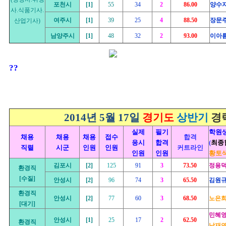
포천시
[1]
55
34
2
86.00
양수
사.식품기사.
여주시
[1]
39
25
4
88.50
장문
산업기사)
남양주시
[1]
48
32
2
93.00
이아
??
2014년 5월 17일
경기도
상반기
경
실제
필기
학원
채용
채용
채용
접수
합격
응시
합격
(
최종
직렬
시군
인원
인원
커트라인
인원
인원
황토색
김포시
[2]
125
91
3
73.50
정용
환경직
[수질]
안성시
[2]
96
74
3
65.50
김원
환경직
안성시
[2]
77
60
3
68.50
노은
[대기]
민혜
안성시
[1]
25
17
2
62.50
환경직
남재