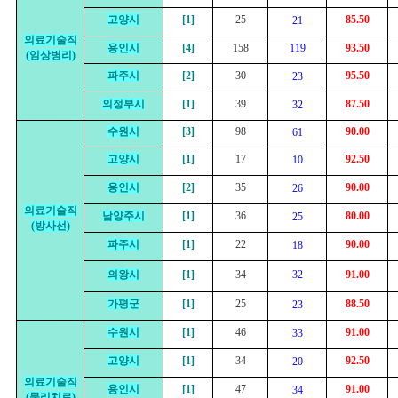
고양시
[1]
25
85.50
21
의료기술직
용인시
[4]
158
119
93.50
(임상병리)
파주시
[2]
30
95.50
23
의정부시
[1]
39
87.50
32
수원시
[3]
98
90.00
61
고양시
[1]
17
92.50
10
용인시
[2]
35
90.00
26
의료기술직
남양주시
[1]
36
80.00
25
(방사선)
파주시
[1]
22
90.00
18
의왕시
[1]
34
32
91.00
가평군
[1]
25
88.50
23
수원시
[1]
46
91.00
33
고양시
[1]
34
92.50
20
의료기술직
용인시
[1]
47
91.00
34
(물리치료)