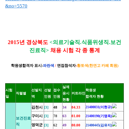
&no=5570
2015년
경상북도
<의료기술직.식품위생직.보건
진료직>
채용 시험 각 종 통계
학원생합격자 표시:
파란색
/
면접참석자
:
황토색(한연고 카페 회원)
실제
시험
선발지
선발
접수
학원생
직렬별
응시
커트라인
일
역
인원
인원
합격자 현황
현황
김천시
[3]
48
34
84.33
21400031(이현규)
구미시
[3]
78
63
81.00
21400190(기명옥)
보건진료
직
영덕군
[3]
62
49
80.00
21400445(김유지)