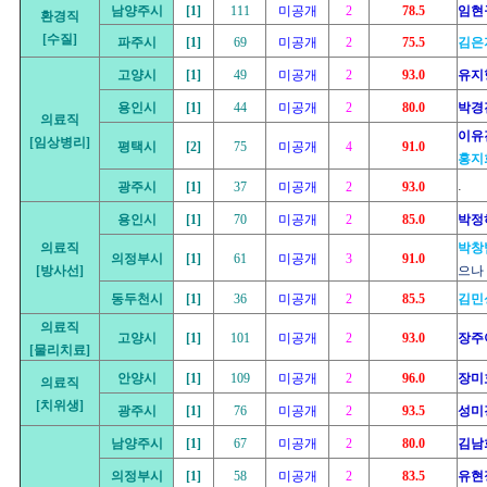
남양주시
[1]
111
미공개
2
78.5
임현
환경직
[수질]
파주시
[1]
69
미공개
2
75.5
김은
고양시
[1]
49
미공개
2
93.0
유지
용인시
[1]
44
미공개
2
80.0
박경
의료직
이유
[임상병리]
평택시
[2]
75
미공개
4
91.0
홍지
.
광주시
[1]
37
미공개
2
93.0
용인시
[1]
70
미공개
2
85.0
박정
의료직
박창
의정부시
[1]
61
미공개
3
91.0
[방사선]
으나
동두천시
[1]
36
미공개
2
85.5
김민
의료직
고양시
[1]
101
미공개
2
93.0
장주
[물리치료]
안양시
[1]
109
미공개
2
96.0
장미
의료직
[치위생]
광주시
[1]
76
미공개
2
93.5
성미
남양주시
[1]
67
미공개
2
80.0
김남
의정부시
[1]
58
미공개
2
83.5
유현