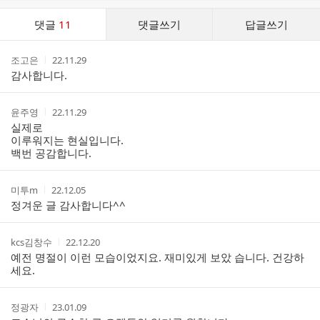
댓
댓글
11
댓글쓰기
답글쓰기
글
댓
작
작
조고은
22.11.29
글
성
성
감사합니다.
리
자
시
스
간
트
작
작
윤주영
22.11.29
성
성
실제로
자
시
이루워지는 현실입니다.
간
백번 공감합니다.
작
작
미투m
22.12.05
성
성
정겨운 글 감사합니다^^
자
시
간
작
작
kcs김창수
22.12.20
성
성
예전 명절이 이런 모습이었지요. 재미있게 보았 습니다. 건강하
자
시
세요.
간
작
작
정광자
23.01.09
성
성