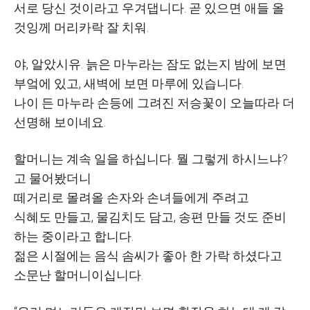
서로 당신 것이라고 우겨댑니다
.
곧 있으면 애들 올
것잉께 머리카락 잘 치워
.
야
,
알았시유
.
늙은 마누라는 잠도 없는지 밤에 보면
부엌에 있고
,
새벽에 보면 마루에 있습니다
.
나이 든 마누라 손등에 그려진 저승꽃이 오늘따라 더
선명해 보이네요
.
할머니는 계속 일을 하십니다
.
뭘 그렇게 하시느냐
?
고 물어봤더니
떼거리로 몰려올 손자와 손녀들에게 주려고
식혜도 만들고
,
물김치도 담고
,
송편 만들 것도 준비
하는 중이라고 합니다
.
젊은 시절에는 음식 솜씨가 좋아 한 가락 하셨다고
소문난 할머니이십니다
.