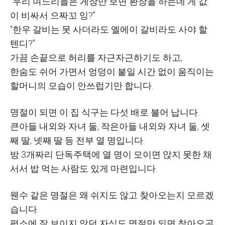
“
우리 며느리들은 게장만 보면 환장을 하는데 게 값
이 비싸서 으짜꼬 잉
?”
“
한우 갈비는 못 사더라도 엘에이 갈비라도 사야 할
텐디
?”
가끔 손끝으로 허리를 자근자근하기도 하고
,
한숨도 쉬어 가면서 엉덩이 붙일 시간 없이 움직이는
할머니의 모습이 안쓰럽기만 합니다
.
명절이 되면 이 집 식구는 다섯 배로 불어 납니다
.
큰아들 내외와 자녀 둘
,
작은아들 내외와 자녀 둘
,
셋
째 딸
,
넷째 딸 등 전부 열 명입니다
.
방
3
개짜리 단독주택에 열 명이 모이면 앉지 못한 채
서서 밥 먹는 사람도 있게 마련입니다
.
웬수 같은 명절은 왜 쉬지도 않고 찾아오는지 모르겠
습니다
.
평소에 잘 보이지 않던 자식도 명절만 되면 찾아오곤