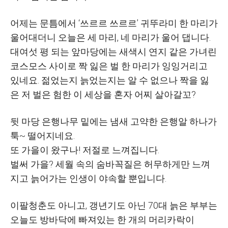
어제는 문틈에서
‘
쓰르르 쓰르르
’
귀뚜라미 한 마리가
울어대더니 오늘은 세 마리
,
네 마리가 울어 댑니다
.
대여섯 평 되는 앞마당에는 새색시 연지 같은 가녀린
코스모스 사이로 짝 잃은 벌 한 마리가 잉잉거리고
있네요
.
젊었는지 늙었는지는 알 수 없으나 짝을 잃
은 저 벌은 험한 이 세상을 혼자 어찌 살아갈꼬
?
뒷 마당 은행나무 밑에는 냄새 고약한 은행알 하나가
툭
~
떨어지네요
.
또 가을이 왔구나
!
저절로 느껴집니다
.
벌써 가을
?
세월 속의 숨바꼭질은 허무하게만 느껴
지고 늙어가는 인생이 야속할 뿐입니다
.
이팔청춘도 아니고
,
갱년기도 아닌
70
대 늙은 부부는
오늘도 방바닥에 빠져있는 한 개의 머리카락이