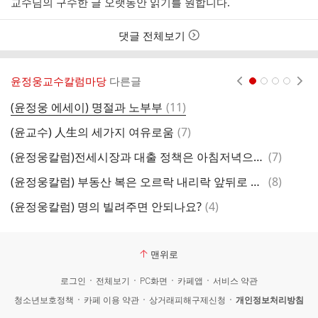
교수님의 구수한 글 오랫동안 읽기를 원합니다.
자
시
간
댓글 전체보기
윤정웅교수칼럼마당
다른글
현재페이지 1
2
3
4
댓
(윤정웅 에세이) 명절과 노부부
(
11
)
(
글
댓
(윤교수) 人生의 세가지 여유로움
(
7
)
(
글
댓
(윤정웅칼럼)전세시장과 대출 정책은 아침저녁으로 변한다
(
7
)
(
글
댓
(윤정웅칼럼) 부동산 복은 오르락 내리락 앞뒤로 걷는다
(
8
)
(
글
댓
(윤정웅칼럼) 명의 빌려주면 안되나요?
(
4
)
(
글
맨위로
로그인
전체보기
PC화면
카페앱
서비스 약관
청소년보호정책
카페 이용 약관
상거래피해구제신청
개인정보처리방침