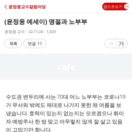
C
윤정웅교수칼럼마당
앱으로보기
A
(윤정웅 에세이) 명절과 노부부
F
작
작
조
윤정웅 교수
22.11.24
1,323
성
성
회
E
자
시
수
글
가
글
목록
댓글
11
가
간
자
자
크
크
기
기
크
작
게
게
수도권 변두리에 사는
70
대 어느 노부부는 코로나
19
가 무서워 밖에도 제대로 나가지 못한 채 여름을 보
냈습니다
.
효력이 있는지 없는지는 모르겠으나 화이
자 예방주사 한 방 맞고 아무렇지 않게 잘 살고 있음
이 고맙기만 합니다
.