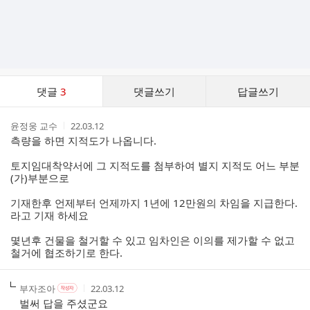
댓
댓글
3
댓글쓰기
답글쓰기
글
댓
작
작
윤정웅 교수
22.03.12
글
성
성
측량을 하면 지적도가 나옵니다.
리
자
시
스
간
토지임대착약서에 그 지적도를 첨부하여 별지 지적도 어느 부분
트
(가)부분으로
기재한후 언제부터 언제까지 1년에 12만원의 차임을 지급한다.
라고 기재 하세요
몇년후 건물을 철거할 수 있고 임차인은 이의를 제가할 수 없고
철거에 협조하기로 한다.
작
작
작
부자조아
22.03.12
작
성
성
성
성
벌써 답을 주셨군요
자