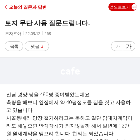
C
오늘의 질문과 답변
앱으로보기
A
토지 무단 사용 질문드립니다.
F
작
작
조
부자조아
22.03.12
268
성
성
회
E
자
시
수
글
가
글
목록
댓글
3
가
간
자
자
크
크
기
기
크
작
게
게
전남 광양 땅을 480평 증여받았는데요
측량을 해보니 옆집에서 약 40평정도를 집을 짓고 사용하
고 있습니다.
시골동네라 당장 철거하라고는 못하고 일단 임대차계약이
라도 해놓으면 안정장치가 되지않을까 해서 일년에 12만
원 월세계약을 맺으려 합니다. 합의는 되었습니다.