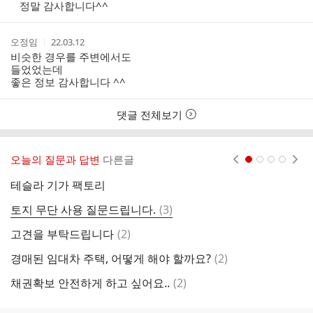
자
자
시
정말 감사합니다^^
본
간
인
여
작
작
오정임
22.03.12
부
성
성
비슷한 경우를 주변에서도
자
시
들었었는데
간
좋은 정보 감사합니다 ^^
댓글 전체보기
오늘의 질문과 답변
다른글
현재페이지 1
2
3
4
테슬라 기가 팩토리
농
댓
토지 무단 사용 질문드립니다.
(
3
)
농
글
댓
고견을 부탁드립니다
(
2
)
글
댓
경매된 임대차 주택, 어떻게 해야 할까요?
(
2
)
법
글
댓
채권확보 안전하게 하고 싶어요..
(
2
)
토
글