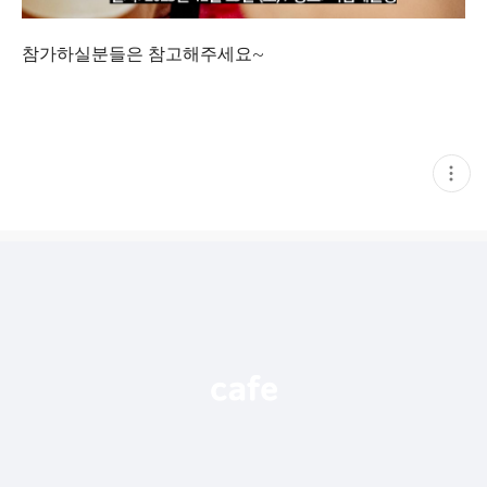
참가하실분들은 참고해주세요~
현
재
게
시
글
추
가
기
능
열
기