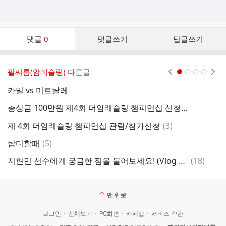
댓
댓글
0
댓글쓰기
답글쓰기
글
댓
글
팔씨름(암레슬링)
다른글
현재페이지 1
2
3
4
리
스
카밀 vs 미르탈레
제
트
총상금 100만원 제4회 더암레슬링 챔피언십 신청(D-Day)
수
댓
제 4회 더암레슬링 챔피언십 관람/참가신청
(
3
)
글
댓
탑디할때
(
5
)
제
글
댓
지현민 선수에게 궁금한 점을 물어보세요! (Vlog 2부)
(
18
)
〈
글
맨위로
로그인
전체보기
PC화면
카페앱
서비스 약관