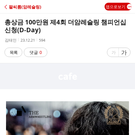
C
팔씨름(암레슬링)
앱으로보기
A
총상금 100만원 제4회 더암레슬링 챔피언십
F
신청(D-Day)
작
작
조
김태인
23.12.21
594
E
성
성
회
자
시
수
글
가
글
목록
댓글
0
가
간
자
자
크
크
기
기
크
작
게
게