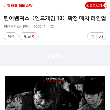
C
팔씨름(암레슬링)
앱으로보기
A
팀어벤져스〈엔드게임 10〉확정 매치 라인업
F
작
작
조
팀어벤져스-서명빈
26.06.11
462
성
성
회
E
자
시
수
글
가
글
목록
댓글
0
가
간
자
자
크
크
기
기
크
작
게
게