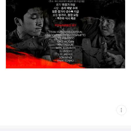
현
재
게
시
글