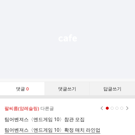
추
가
기
능
열
기
댓
댓글
0
댓글쓰기
답글쓰기
글
댓
글
팔씨름(암레슬링)
다른글
현재페이지 1
2
3
4
리
스
팀어벤져스〈엔드게임 10〉참관 모집
트
팀어벤져스〈엔드게임 10〉확정 매치 라인업
팔