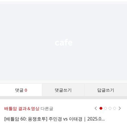
글
추
가
기
능
열
기
댓
댓글
0
댓글쓰기
답글쓰기
글
댓
글
배틀암 결과＆영상
다른글
현재페이지 1
2
3
4
리
스
[배틀암 60: 용쟁호투] 주민경 vs 이태경 | 2025.07.19.(토)
트