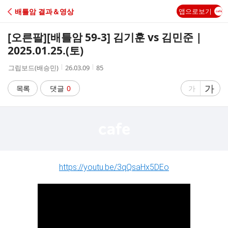
C
배틀암 결과＆영상
앱으로보기
A
[오른팔]
[배틀암 59-3] 김기훈 vs 김민준 |
F
2025.01.25.(토)
작
작
조
그립보드(배승민)
26.03.09
85
E
성
성
회
자
시
수
글
가
글
목록
댓글
0
가
간
자
자
크
크
기
기
크
작
게
게
https://youtu.be/3qQsaHx5DEo