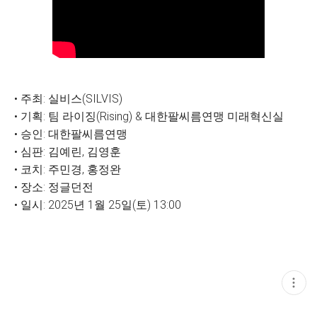
• 주최: 실비스(SILVIS)
• 기획: 팀 라이징(Rising) & 대한팔씨름연맹 미래혁신실
• 승인: 대한팔씨름연맹
• 심판: 김예린, 김영훈
• 코치: 주민경, 홍정완
• 장소: 정글던전
• 일시: 2025년 1월 25일(토) 13:00
현
재
게
시