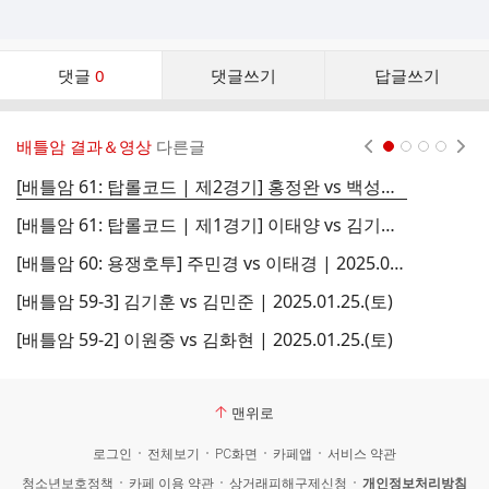
댓
댓글
0
댓글쓰기
답글쓰기
글
댓
글
배틀암 결과＆영상
다른글
현재페이지 1
2
3
4
리
스
[배틀암 61: 탑롤코드 | 제2경기] 홍정완 vs 백성열 | 2026.03.07.(토)
[
트
[배틀암 61: 탑롤코드 | 제1경기] 이태양 vs 김기훈 | 2026.03.07.(토)
[배틀암 60: 용쟁호투] 주민경 vs 이태경 | 2025.07.19.(토)
[배틀암 59-3] 김기훈 vs 김민준 | 2025.01.25.(토)
[배틀암 59-2] 이원중 vs 김화현 | 2025.01.25.(토)
맨위로
로그인
전체보기
PC화면
카페앱
서비스 약관
청소년보호정책
카페 이용 약관
상거래피해구제신청
개인정보처리방침