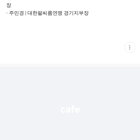
장
- 주민경 | 대한팔씨름연맹 경기지부장
현
재
게
시
글
추
가
기
능
열
기