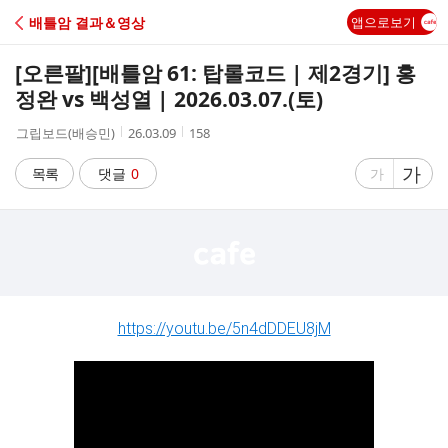
C
배틀암 결과＆영상
앱으로보기
A
[오른팔]
[배틀암 61: 탑롤코드 | 제2경기] 홍
F
정완 vs 백성열 | 2026.03.07.(토)
작
작
조
그립보드(배승민)
26.03.09
158
E
성
성
회
자
시
수
글
가
글
목록
댓글
0
가
간
자
자
크
크
기
기
크
작
게
게
https://youtu.be/5n4dDDEU8jM