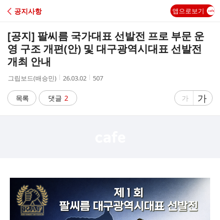
C
공지사항
앱으로보기
A
[공지] 팔씨름 국가대표 선발전 프로 부문 운
F
영 구조 개편(안) 및 대구광역시대표 선발전
개최 안내
E
작
작
조
그립보드(배승민)
26.03.02
507
성
성
회
자
시
수
글
가
글
목록
댓글
2
가
간
자
자
크
크
기
기
크
작
게
게