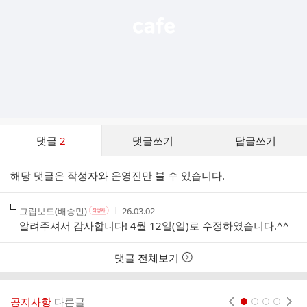
댓
댓글
2
댓글쓰기
답글쓰기
글
댓
해당 댓글은 작성자와 운영진만 볼 수 있습니다.
글
리
스
작
작
작
그립보드(배승민)
26.03.02
작
트
성
성
성
성
알려주셔서 감사합니다! 4월 12일(일)로 수정하였습니다.^^
자
자
시
자
본
간
인
댓글 전체보기
여
부
공지사항
다른글
현재페이지 1
2
3
4