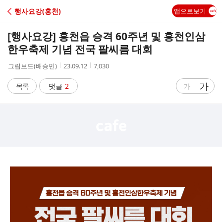
C
행사요강(홍천)
앱으로보기
A
[행사요강] 홍천읍 승격 60주년 및 홍천인삼
F
한우축제 기념 전국 팔씨름 대회
작
작
조
그립보드(배승민)
23.09.12
7,030
E
성
성
회
자
시
수
글
가
글
목록
댓글
2
가
간
자
자
크
크
기
기
크
작
게
게