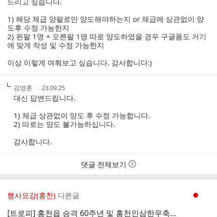
드리고 싶습니다.
1) 해당 체급 양팔로만 양도해야하는지 or 체급에 상관없이 양
도후 수정 가능한지
2) 왼팔 1명 + 오른팔 1명 따로 양도하였을 경우 구글폼도 거기
에 맞게 작성 및 수정 가능한지
이상 이렇게 여쭤보고 싶습니다. 감사합니다:)
작
작
김영훈
23.09.25
성
성
대신 답변드립니다.
자
시
간
1) 체급 상관없이 양도 후 수정 가능합니다.
2) 따로는 양도 불가능하십니다.
감사합니다.
댓글 전체보기
행사요강(홍천)
다른글
현재페이지 1
[트로피] 홍천읍 승격 60주년 및 홍천인삼한우축제 기념 전국 팔씨름 대회