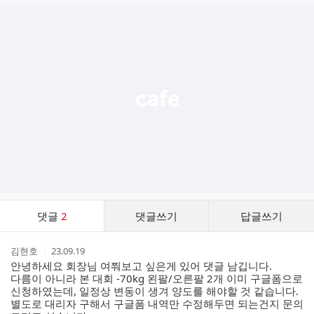
글
추
가
기
능
열
기
댓
댓글
2
댓글쓰기
답글쓰기
글
댓
작
작
김현호
23.09.19
글
성
성
안녕하세요 회장님 여쭤보고 싶은게 있어 댓글 남깁니다.
리
자
시
다름이 아니라 본 대회 -70kg 왼팔/오른팔 2개 이미 구글폼으로
스
간
신청하였는데, 일정상 변동이 생겨 양도를 해야할 것 같습니다.
트
별도로 대리자 구해서 구글폼 내역만 수정해두면 되는건지 문의