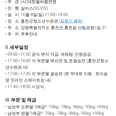
• 주 관: (사)대한팔씨름연맹
• 진 행: 실비스(SILVIS)
• 일 시: 10월 8일(일) 11:00~18:00
• 장 소: 홍천군청소년수련관
[길찾기 클릭]
• 주 소: 강원특별자치도 홍천군 홍천읍 산림공원2길 31
• 주 차: 추후안내
II. 세부일정
• 09:00~11:00 공식 뱃지 지급, 계체량, 인원점검
• 11:00~16:00 각 부문별 예선전 및 준결승전 (홍천군청소
년수련관 내)
• 17:00~17:45 각 부문별 결승전 (본 무대로 이동 - 토리숲
옆 인라인 스케이트장 내)
• 17:45~18:00 시상식
III. 부문 및 체급
• 남성부 오른팔 5체급* -70kg, -78kg, -86kg, -95kg, +95kg
• 남성부 왼팔 5체급* -70kg, -78kg, -86kg, -95kg, +95kg