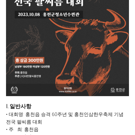
I. 일반사항
• 대회명: 홍천읍 승격 60주년 및 홍천인삼한우축제 기념
전국 팔씨름 대회
• 주 최:
홍천읍