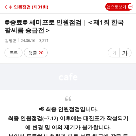
C
✈️ 인원점검 (제31회)
앱으로보기
A
⛔종료⛔ 세미프로 인원점검 |＜제1회 한국
F
팔씨름 승급전＞
작
작
조
김영훈
24.06.16
3,271
E
성
성
회
자
시
수
글
가
글
목록
댓글
20
가
간
자
자
크
크
기
기
크
작
게
게
📢 최종 인원점검입니다.
최종 인원점검(~7.12) 이후에는 대진표가 작성되기
에 변경 및 이의 제기가 불가합니다.