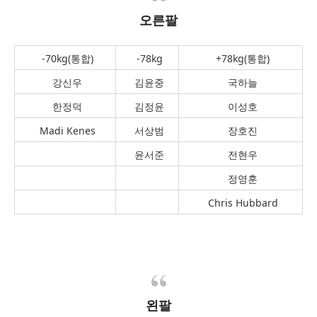
오른팔
-70kg(통합)
-78kg
+78kg(통합)
강신우
김윤중
국하늘
한정덕
김정윤
이성호
Madi Kenes
서상범
장호진
윤서준
전현우
정영훈
Chris Hubbard
왼팔