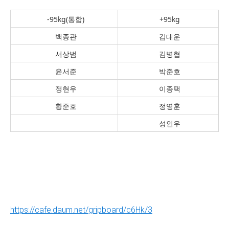
-95kg(통합)
+95kg
백종관
김대운
서상범
김병협
윤서준
박준호
정현우
이종택
황준호
정영훈
성인우
https://cafe.daum.net/gripboard/c6Hk/3