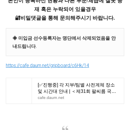
본인이 등록하신 현황과 다른 부문/체급에 잘못 등
재 혹은 누락되어 있을경우
🔐비밀댓글을 통해 문의해주시기 바랍니다.
◈ 미입금 선수등록자는 명단에서 삭제되었음을 안
내드립니다.
https://cafe.daum.net/gripboard/c6Hk/14
[✅진행중] 각 지부/팀별 사전계체 장소
및 시간대 안내 | ＜제31회 팔씨름 국가
대표 선발전＞ &
cafe.daum.net