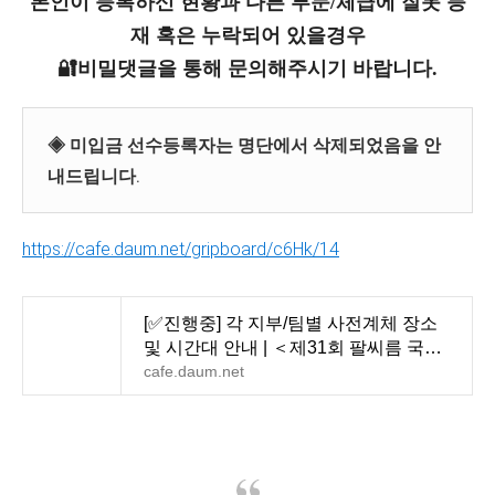
본인이 등록하신 현황과 다른 부문/체급에 잘못 등
재 혹은 누락되어 있을경우
🔐비밀댓글을 통해 문의해주시기 바랍니다.
◈ 미입금 선수등록자는 명단에서 삭제되었음을 안
내드립니다.
https://cafe.daum.net/gripboard/c6Hk/14
[✅진행중] 각 지부/팀별 사전계체 장소
및 시간대 안내 | ＜제31회 팔씨름 국가
대표 선발전＞ &
cafe.daum.net