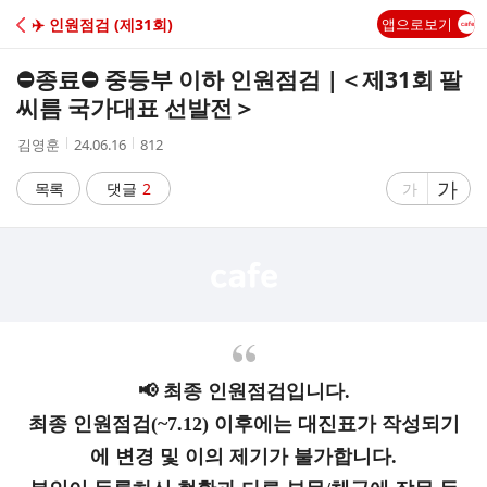
C
✈️ 인원점검 (제31회)
앱으로보기
A
⛔종료⛔ 중등부 이하 인원점검 |＜제31회 팔
F
씨름 국가대표 선발전＞
작
작
조
김영훈
24.06.16
812
E
성
성
회
자
시
수
글
가
글
목록
댓글
2
가
간
자
자
크
크
기
기
크
작
게
게
📢 최종 인원점검입니다.
최종 인원점검(~7.12) 이후에는 대진표가 작성되기
에 변경 및 이의 제기가 불가합니다.