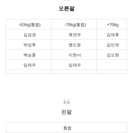
오른팔
-63kg(통합)
-70kg(통합)
+70kg
김성권
류연우
김재후
박성후
맹도윤
김민재
백승훈
이현서
김도현
임재우
임재우
왼팔
통합