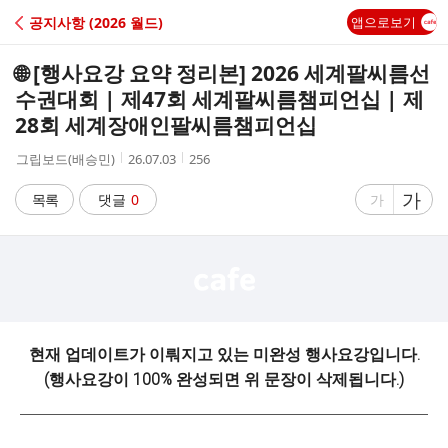
C
공지사항 (2026 월드)
앱으로보기
A
🌐 [행사요강 요약 정리본] 2026 세계팔씨름선
F
수권대회 | 제47회 세계팔씨름챔피언십 | 제
28회 세계장애인팔씨름챔피언십
E
작
작
조
그립보드(배승민)
26.07.03
256
성
성
회
자
시
수
글
가
글
목록
댓글
0
가
간
자
자
크
크
기
기
크
작
게
게
현재 업데이트가 이뤄지고 있는 미완성 행사요강입니다.
(행사요강이 100% 완성되면 위 문장이 삭제됩니다.)