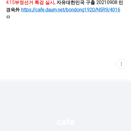
4.15부정선거 특검 실시
, 자유대한민국 구출 20210908 민
경욱外
https://cafe.daum.net/bondong1920/N5R9/4016
ㅁ
현
재
게
시
글
추
가
기
능
열
기