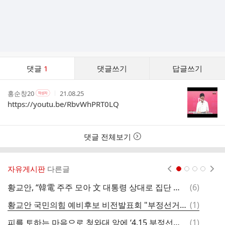
댓
댓글
1
댓글쓰기
답글쓰기
글
댓
작
작
작
홍순창20
21.08.25
작
글
성
성
성
성
https://youtu.be/RbvWhPRT0LQ
리
자
자
시
자
스
본
간
인
트
여
댓글 전체보기
부
자유게시판
다른글
현재페이지 1
2
3
4
댓
황교안, “韓電 주주 모아 文 대통령 상대로 집단 소송”
(
6
)
글
댓
황교안 국민의힘 예비후보 비전발표회 "부정선거 ×" 20210825 시사外
(
1
)
글
댓
피를 토하는 마음으로 청와대 앞에 ‘4.15 부정선거’ 20210818 황교안外
(
1
)