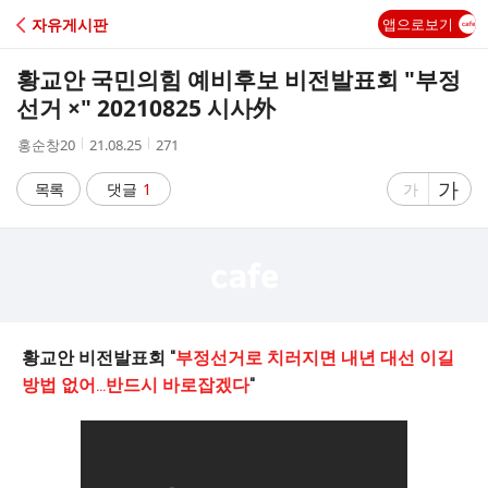
C
자유게시판
앱으로보기
A
황교안 국민의힘 예비후보 비전발표회 "부정
F
선거 ×" 20210825 시사外
작
작
조
홍순창20
21.08.25
271
E
성
성
회
자
시
수
글
가
글
목록
댓글
1
가
간
자
자
크
크
기
기
크
작
게
게
황교안 비전발표회 "
부정선거로 치러지면 내년 대선 이길
방법 없어…반드시 바로잡겠다
"