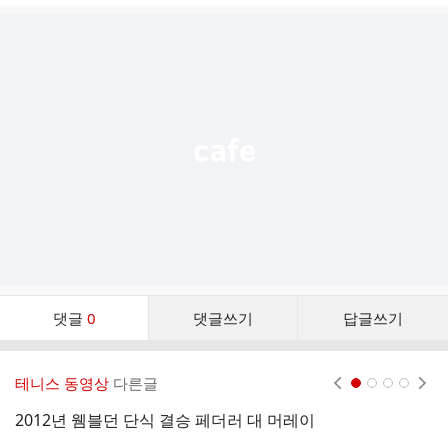
글
추
가
기
능
열
기
댓
댓글
0
댓글쓰기
답글쓰기
글
댓
글
테니스 동영상
다른글
현재페이지 1
2
3
4
리
스
2012년 웸블던 단식 결승 페더러 대 머레이
(
트