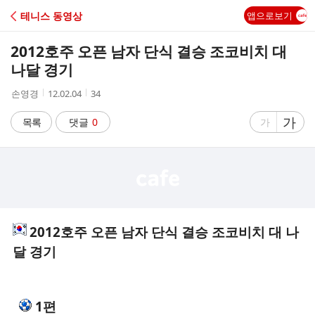
C
테니스 동영상
앱으로보기
A
2012호주 오픈 남자 단식 결승 조코비치 대
F
나달 경기
작
작
조
손영경
12.02.04
34
E
성
성
회
자
시
수
글
가
글
목록
댓글
0
가
간
자
자
크
크
기
기
크
작
게
게
2012호주 오픈 남자 단식 결승 조코비치 대 나
달 경기
1편