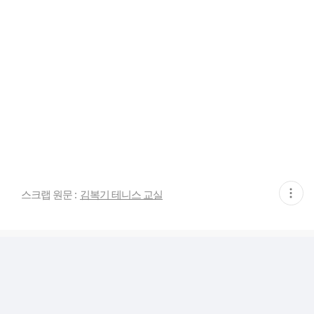
현
스크랩 원문 :
김복기 테니스 교실
재
게
시
글
추
가
기
능
열
기