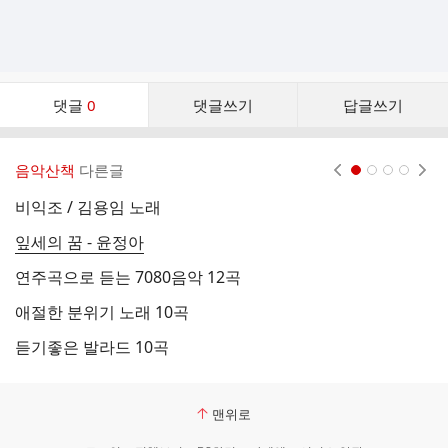
댓
댓글
0
댓글쓰기
답글쓰기
글
댓
글
음악산책
다른글
현재페이지 1
2
3
4
리
스
비익조 / 김용임 노래
들
트
잎세의 꿈 - 윤정아
N
연주곡으로 듣는 7080음악 12곡
[
애절한 분위기 노래 10곡
왜
듣기좋은 발라드 10곡
도
맨위로