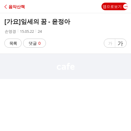
C
음악산책
앱으로보기
A
[가요]
잎세의 꿈 - 윤정아
F
작
작
조
손영경
15.05.22
24
성
성
회
E
자
시
수
글
가
글
목록
댓글
0
가
간
자
자
크
크
기
기
크
작
게
게