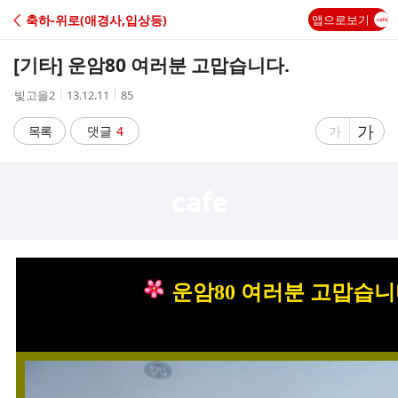
C
축하-위로(애경사,입상등)
앱으로보기
A
[기타]
운암80 여러분 고맙습니다.
F
작
작
조
빛고을2
13.12.11
85
성
성
회
E
자
시
수
글
가
글
목록
댓글
4
가
간
자
자
크
크
기
기
크
작
게
게
운암80 여러분
고맙습니