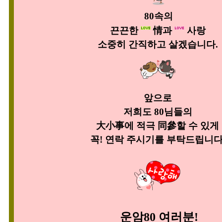
80
속의
끈끈한
情과
사랑
소중히 간직하고 살겠습니다.
앞으로
저희도 80님들의
大小事에
적극 同參할 수 있게
꼭! 연락 주시기를 부탁드립니다
운암80
여러분!