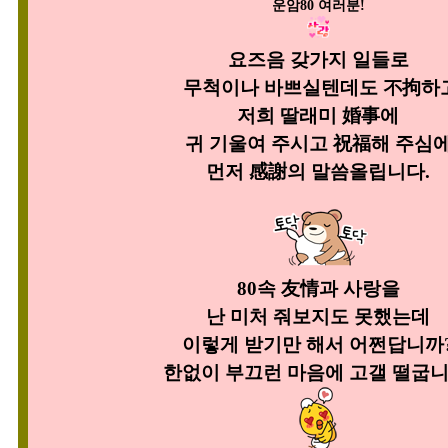
운암80 여러분!
요즈음 갖가지 일들로
무척이나 바쁘실텐데도 不拘하
저희 딸래미 婚事에
귀 기울여 주시고
祝福해 주심
먼저 感謝의 말씀올립니다.
80속 友情과 사랑을
난 미처
줘보지도 못했는데
이렇게 받기만 해서 어쩐답니까
한없이 부끄런 마음에 고갤 떨굽니