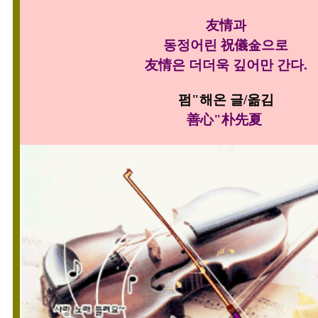
友情과
동정어린 祝儀金으로
友情은 더더욱 깊어만 간다.
펌"
해온 글/옮김
善心"朴先夏