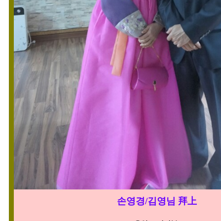
손영경/김영님 拜上