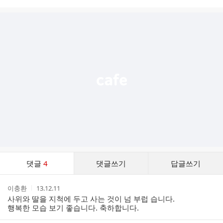
시
글
추
가
기
능
열
기
댓
댓글
4
댓글쓰기
답글쓰기
글
댓
작
작
이충환
13.12.11
글
성
성
사위와 딸을 지척에 두고 사는 것이 넘 부럽 습니다.
리
자
시
행복한 모습 보기 좋습니다. 축하합니다.
스
간
트