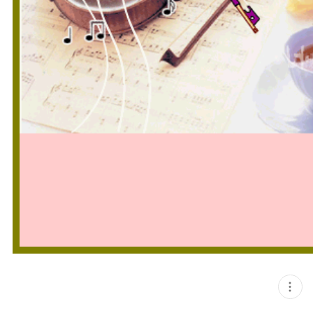
현
재
게