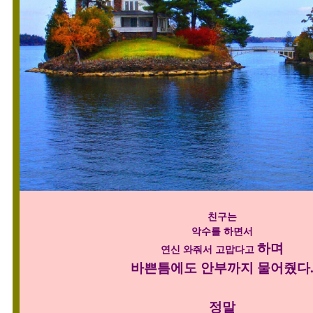
친구는
악수를 하면서
하며
연신 와줘서 고맙다고
바쁜틈에도 안부까지 물어줬다
정말