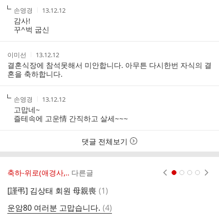
작
작
손영경
13.12.12
성
성
감사!
자
시
꾸^벅 굽신
간
작
작
이미선
13.12.12
성
성
결혼식장에 참석못해서 미안합니다. 아무튼 다시한번 자식의 결
자
시
혼을 축하합니다.
간
작
작
손영경
13.12.12
성
성
고맙네~
자
시
즐테속에 고운情 간직하고 살세~~~
간
댓글 전체보기
축하-위로(애경사,..
다른글
현재페이지 1
2
3
4
댓
[謹弔] 김상태 회원 母親喪
(
1
)
글
댓
운암80 여러분 고맙습니다.
(
4
)
글