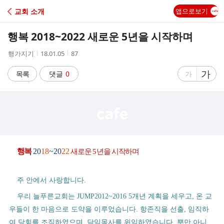
C
교회 소개
앱으로보기
A
행복 2018~2022 새로운 5년을 시작하며
F
작
작
조
행가지기
18.01.05
87
성
성
회
E
자
시
수
글
가
글
목록
댓글
0
가
간
자
자
크
크
기
기
크
작
게
게
행복
새로운
년을 시작하며
20
18
~20
22
5
주 안에서 사랑합니다
.
우리 늘푸른교회는
개년 계획을 세우고
온 교
JUMP2012~2016 5
,
우들이 한 마음으로 도약을 이루었습니다
항존직을 선출
임직하
.
,
여 당회를 조직하였으며
담임목사를 위임하였습니다
뿐만 아니
,
.