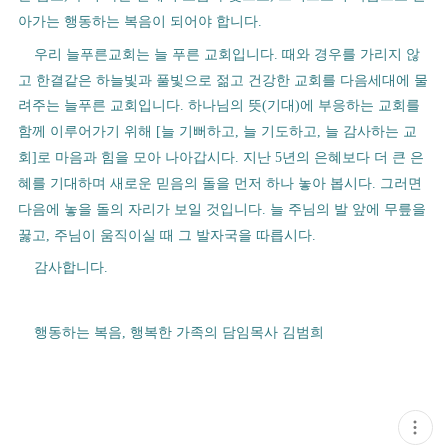
아가는 행동하는 복음이 되어야 합니다
.
우리 늘푸른교회는 늘 푸른 교회입니다
때와 경우를 가리지 않
.
고 한결같은 하늘빛과 풀빛으로 젊고 건강한 교회를 다음세대에 물
려주는 늘푸른 교회입니다
하나님의 뜻
기대
에 부응하는 교회를
.
(
)
함께 이루어가기 위해
늘 기뻐하고
늘 기도하고
늘 감사하는 교
[
,
,
회
로 마음과 힘을 모아 나아갑시다
지난
년의 은혜보다 더 큰 은
]
.
5
혜를 기대하며 새로운 믿음의 돌을 먼저 하나 놓아 봅시다
그러면
.
다음에 놓을 돌의 자리가 보일 것입니다
늘 주님의 발 앞에 무릎을
.
꿇고
주님이 움직이실 때 그 발자국을 따릅시다
,
.
감사합니다
.
행동하는 복음
행복한 가족의 담임목사 김범희
,
현
재