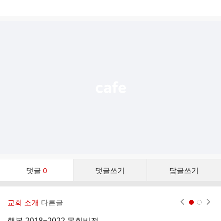
게
시
글
추
가
기
능
열
기
댓
댓글
0
댓글쓰기
답글쓰기
글
댓
글
교회 소개
다른글
현재페이지 1
2
리
스
행복 2018~2022 목회비전
늘