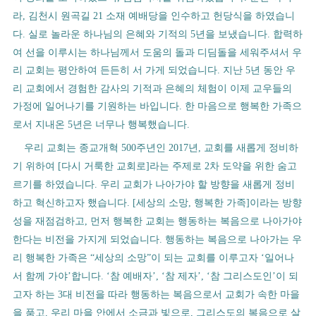
라
김천시 원곡길
소재 예배당을 인수하고 헌당식을 하였습니
,
21
다
실로 놀라운 하나님의 은혜와 기적의
년을 보냈습니다
합력하
.
5
.
여 선을 이루시는 하나님께서 도움의 돌과 디딤돌을 세워주셔서 우
리 교회는 평안하여 든든히 서 가게 되었습니다
지난
년 동안 우
.
5
리 교회에서 경험한 감사의 기적과 은혜의 체험이 이제 교우들의
가정에 일어나기를 기원하는 바입니다
한 마음으로 행복한 가족으
.
로서 지내온
년은 너무나 행복했습니다
5
.
우리 교회는 종교개혁
주년인
년
교회를 새롭게 정비하
500
2017
,
기 위하여
다시 거룩한 교회로
라는 주제로
차 도약을 위한 숨고
[
]
2
르기를 하였습니다
우리 교회가 나아가야 할 방향을 새롭게 정비
.
하고 혁신하고자 했습니다
세상의 소망
행복한 가족
이라는 방향
. [
,
]
성을 재점검하고
먼저 행복한 교회는 행동하는 복음으로 나아가야
,
한다는 비전을 가지게 되었습니다
행동하는 복음으로 나아가는 우
.
리 행복한 가족은
세상의 소망
이 되는 교회를 이루고자
일어나
“
”
‘
서 함께 가야
합니다
참 예배자
참 제자
참 그리스도인
이 되
’
.
‘
’
,
‘
’
,
‘
’
고자 하는
대 비전을 따라 행동하는 복음으로서 교회가 속한 마을
3
을 품고
우리 마을 안에서 소금과 빛으로
그리스도의 복음으로 살
,
,