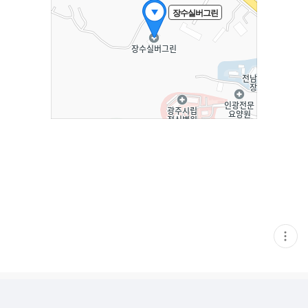
장수실버그린
현
재
게
시
글
추
가
기