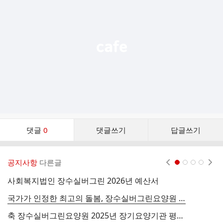
능
열
기
댓
댓글
0
댓글쓰기
답글쓰기
글
댓
글
공지사항
다른글
현재페이지 1
2
3
4
리
스
사회복지법인 장수실버그린 2026년 예산서
트
국가가 인정한 최고의 돌봄, 장수실버그린요양원 '최우수 A등급' 선정!
축 장수실버그린요양원 2025년 장기요양기관 평가결과 최우수(A) 선정을 축하합니다.