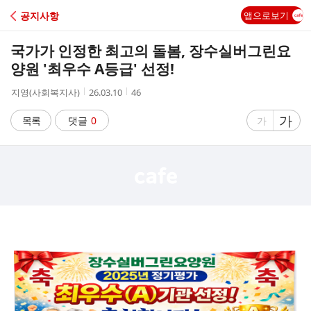
C
공지사항
앱으로보기
A
국가가 인정한 최고의 돌봄, 장수실버그린요
F
양원 '최우수 A등급' 선정!
작
작
조
지영(사회복지사)
26.03.10
46
E
성
성
회
자
시
수
글
가
글
목록
댓글
0
가
간
자
자
크
크
기
기
크
작
게
게