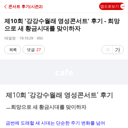
C
콘서트 후기(시즌2)
앱으로보기
A
제10회 '강강수월래 영성콘서트' 후기 - 희망
F
으로 새 황금시대를 맞이하자
작
작
조
태얼랑
19.10.29
692
E
성
성
회
자
시
수
글
가
글
목록
댓글
27
가
간
자
자
크
크
기
기
크
작
게
게
제10
회 '강강수월래 영성콘서트' 후기
ㅡ희망으로 새 황금시대를 맞이하자
금번에 도래할 새 시대는 단순한 주기 변화를 넘어