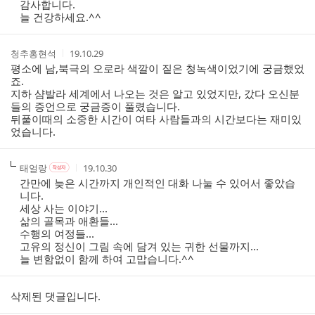
성
성
성
감사합니다.
리
자
자
시
자
늘 건강하세요.^^
스
본
간
인
트
여
작
작
청추홍현석
19.10.29
부
성
성
평소에 남,북극의 오로라 색깔이 짙은 청녹색이었기에 궁금했었
자
시
죠.
간
지하 샴발라 세계에서 나오는 것은 알고 있었지만, 갔다 오신분
들의 증언으로 궁금증이 풀렸습니다.
뒤풀이때의 소중한 시간이 여타 사람들과의 시간보다는 재미있
었습니다.
작
작
작
태얼랑
19.10.30
작
성
성
성
성
간만에 늦은 시간까지 개인적인 대화 나눌 수 있어서 좋았습
자
자
시
자
니다.
본
간
세상 사는 이야기...
인
삶의 골목과 애환들...
여
수행의 여정들...
부
고유의 정신이 그림 속에 담겨 있는 귀한 선물까지...
늘 변함없이 함께 하여 고맙습니다.^^
삭제된 댓글입니다.