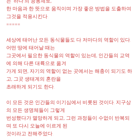
는 '하나'의 공동체로,
한
마음과 한 뜻으로 움직이며 가장 좋은 방법을 도출하여
그것을 적용시킨
다.
=====
세상에 태어난 모든 동
식물들도 다 저마다의 역할이 있
다.
어떤 땅에 태어날 때는
그곳
에서 필요한 동식물의 역할이 있
는데, 인간들의 교역
에 의해 다른 대륙으로 옮겨
가게
되면, 자기의 역할이 없
는 곳에서는 해충이 되기도 하
고, 그곳 생태계의 혼란을
초래하게
되기도 한
다.
이 모든 것은 인간
들의 이기심에서 비롯된 것이
다. 지구상
의 모든 생명체들이
그렇게
번성했다가 멸망하게 되고, 그런 과정들이 수없이 반복되
며 또 다시
오늘에
이르게 된
것
이라
고
전해주었
다.