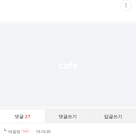
현
재
게
시
글
추
가
기
능
열
기
댓
댓글
27
댓글쓰기
답글쓰기
글
댓
작
작
작
태얼랑
19.10.30
작
글
성