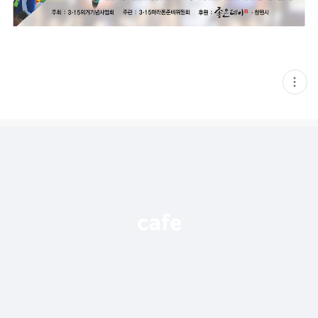
현
재
게
시
글
추
가
기
능
열
기