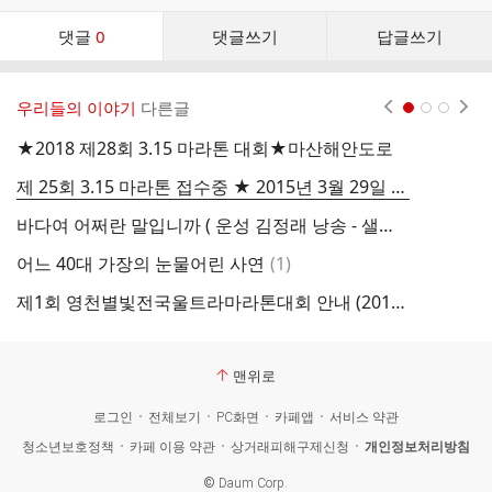
댓
댓글
0
댓글쓰기
답글쓰기
글
댓
글
우리들의 이야기
다른글
현재페이지 1
2
3
리
스
★2018 제28회 3.15 마라톤 대회★마산해안도로
트
제 25회 3.15 마라톤 접수중 ★ 2015년 3월 29일 실시
백
바다여 어쩌란 말입니까 ( 운성 김정래 낭송 - 샐비아 )
2
댓
어느 40대 가장의 눈물어린 사연
(
1
)
2
글
제1회 영천별빛전국울트라마라톤대회 안내 (2013년09월14일)
맨위로
로그인
전체보기
PC화면
카페앱
서비스 약관
청소년보호정책
카페 이용 약관
상거래피해구제신청
개인정보처리방침
©
Daum Corp.