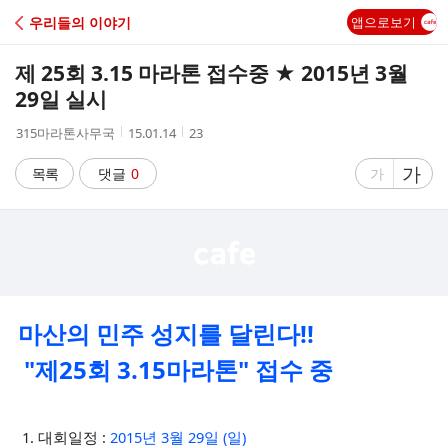
C
우리들의 이야기
앱으로보기
A
제 25회 3.15 마라톤 접수중 ★ 2015년 3월
F
29일 실시
작
작
조
315마라톤사무국
15.01.14
23
E
성
성
회
자
시
수
글
가
글
목록
댓글
0
가
간
자
자
크
크
기
기
크
작
게
게
마산의 민주 성지를 달린다!!
"제25회 3.15마라톤" 접수 중
1. 대회일정 :
2015년 3월 29일 (일)