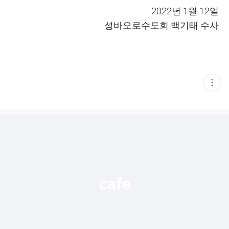
2022년 1월 12일
성바오로수도회 백기태 수사
현
재
게
시
글
추
가
기
능
열
기