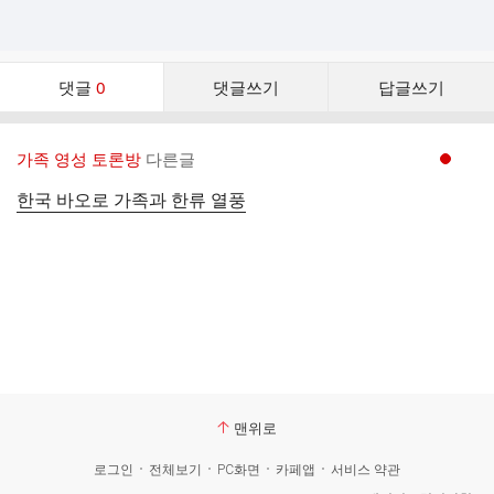
댓
댓글
0
댓글쓰기
답글쓰기
글
댓
글
가족 영성 토론방
다른글
현재페이지 1
리
스
한국 바오로 가족과 한류 열풍
트
맨위로
로그인
전체보기
PC화면
카페앱
서비스 약관