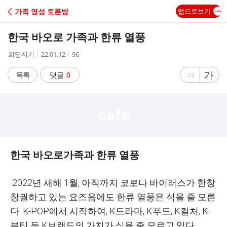
C
가족 영성 토론방
앱으로보기
A
한국 바오로 가족과 한류 열풍
F
작
작
조
희망지기
22.01.12
96
성
성
회
E
자
시
수
글
가
글
목록
댓글
0
가
간
자
자
크
크
기
기
크
작
게
게
한국 바오로가족과 한류 열풍
2022년 새해 1월, 아직까지 코로나 바이러스가 한창
창궐하고 있는 요즈음에도 한류 열풍은 식을 줄 모른
다. K-POP에서 시작하여, K드라마, K푸드, K컬처, K
뷰티 등 K브랜드의 가치가 식을 줄 모르고 있다.