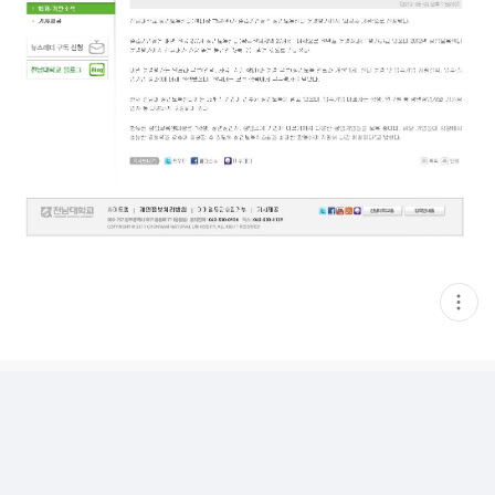
현
재
게
시
글
추
가
기
능
열
기