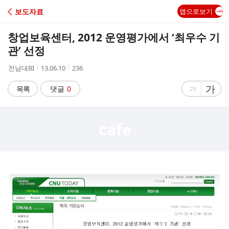
C
보도자료
앱으로보기
A
창업보육센터, 2012 운영평가에서 ‘최우수 기
F
관’ 선정
작
작
조
전남대BI
13.06.10
236
E
성
성
회
자
시
수
글
가
글
목록
댓글
0
가
간
자
자
크
크
기
기
크
작
게
게