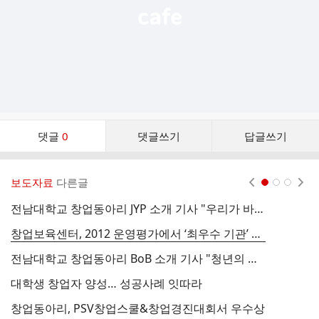
댓
댓글
0
댓글쓰기
답글쓰기
글
댓
글
보도자료
다른글
현재페이지 1
2
3
리
스
전남대학교 창업동아리 JYP 소개 기사 "우리가 바로 청년창업 롤모델"
트
창업보육센터, 2012 운영평가에서 ‘최우수 기관’ 선정
전남대학교 창업동아리 BoB 소개 기사 "청년의 꿈 창업으로 이룬다."
대학생 창업자 양성… 성공사례 잇따라
창업동아리, PSV창업스쿨&창업경진대회서 우수상