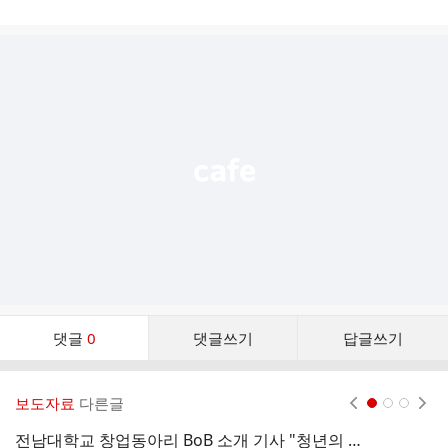
게
시
글
추
가
기
능
열
기
댓
댓글
0
댓글쓰기
답글쓰기
글
댓
글
보도자료
다른글
현재페이지 1
2
3
리
스
전남대학교 창업동아리 BoB 소개 기사 "청년의 꿈 창업으로 이룬다."