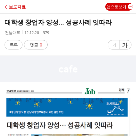
C
보도자료
앱으로보기
A
대학생 창업자 양성… 성공사례 잇따라
F
작
작
조
전남대BI
12.12.26
379
성
성
회
E
자
시
수
글
가
글
목록
댓글
0
가
간
자
자
크
크
기
기
크
작
게
게