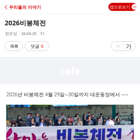
C
우리들의 이야기
앱으로보기
A
2026비봉체전
F
작
작
조
정은성
26.04.29
51
성
성
회
E
자
시
수
글
가
글
목록
댓글
0
가
간
자
자
크
크
기
기
크
작
게
게
2026년 비봉체전 4월 29일~30일까지 대운동장에서 ~~