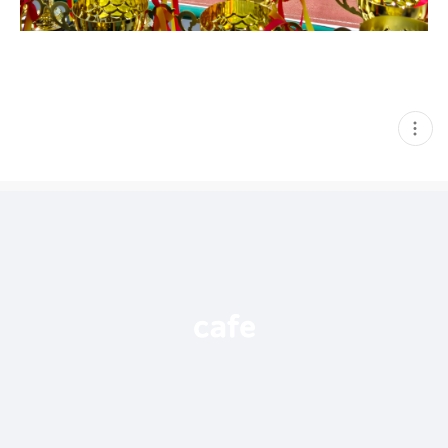
현
재
게
시
글
추
가
기
능
열
기