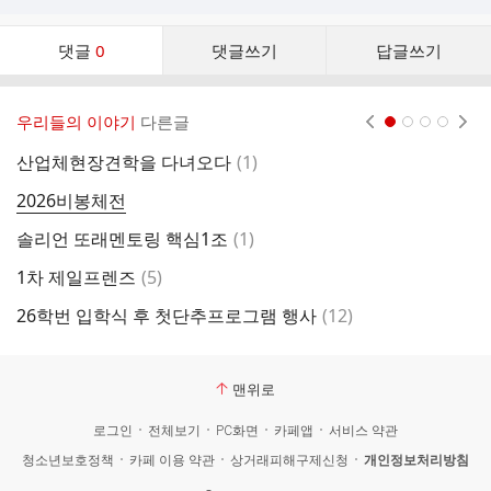
댓
댓글
0
댓글쓰기
답글쓰기
글
댓
글
우리들의 이야기
다른글
현재페이지 1
2
3
4
리
스
댓
산업체현장견학을 다녀오다
(
1
)
2
트
글
2026비봉체전
2
댓
솔리언 또래멘토링 핵심1조
(
1
)
2
글
댓
1차 제일프렌즈
(
5
)
현
글
댓
26학번 입학식 후 첫단추프로그램 행사
(
12
)
2
글
맨위로
로그인
전체보기
PC화면
카페앱
서비스 약관
청소년보호정책
카페 이용 약관
상거래피해구제신청
개인정보처리방침