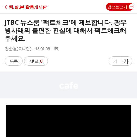
C
행.실.본 활동게시판
앱으로보기
A
JTBC 뉴스룸 '팩트체크'에 제보합니다. 광우
F
병사태의 불편한 진실에 대해서 팩트체크해
주세요.
E
작
작
조
정함철(요나답)
16.01.08
65
성
성
회
자
시
수
글
가
글
목록
댓글
0
가
간
자
자
크
크
기
기
크
작
게
게