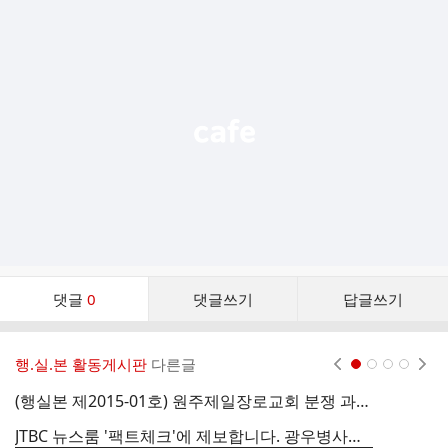
추
가
기
능
열
기
댓
댓글
0
댓글쓰기
답글쓰기
글
댓
글
행.실.본 활동게시판
다른글
현재페이지 1
2
3
4
리
스
(행실본 제2015-01호) 원주제일장로교회 분쟁 과정에서 확인된 일선 경찰관들의 법치질서 파괴 실태고발 기자회견
민
트
JTBC 뉴스룸 '팩트체크'에 제보합니다. 광우병사태의 불편한 진실에 대해서 팩트체크해 주세요.