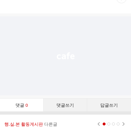
재
게
시
글
추
가
기
능
열
기
댓
댓글
0
댓글쓰기
답글쓰기
글
댓
글
행.실.본 활동게시판
다른글
현재페이지 1
2
3
4
리