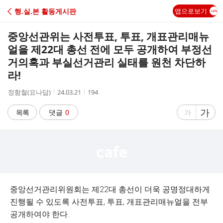
C
행.실.본 활동게시판
앱으로보기
A
중앙선관위는 사전투표, 투표, 개표관리매뉴
F
얼을 제22대 총선 전에 모두 공개하여 부정선
거의혹과 부실선거관리 실태를 원천 차단하
E
라!
작
작
조
정함철(요나답)
24.03.21
194
성
성
회
자
시
수
글
가
글
목록
댓글
0
가
간
자
자
크
크
기
기
크
작
게
게
중앙선거관리위원회는 제22대 총선이 더욱 공명정대하게
진행될 수 있도록 사전투표, 투표, 개표관리매뉴얼을 전부
공개하여야 한다.