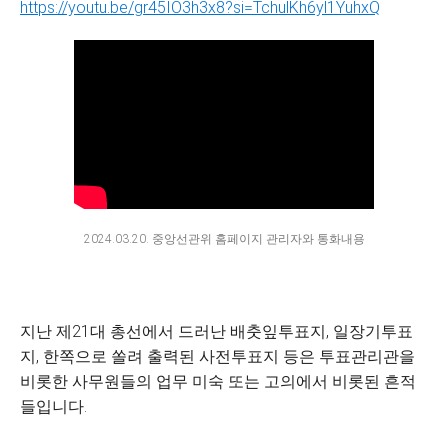
https://youtu.be/gr45IO3h3x8?si=TchulKh6yl1YuhxQ
2024.03.20. 중앙선관위 홈페이지 관리자와 통화내용
지난 제21대 총선에서 드러난 배춧잎투표지, 일장기투표
지, 한쪽으로 쏠려 출력된 사전투표지 등은 투표관리관을
비롯한 사무원들의 업무 미숙 또는 고의에서 비롯된 흔적
들입니다.