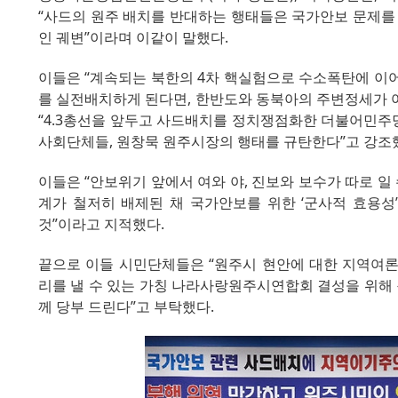
“사드의 원주 배치를 반대하는 행태들은 국가안보 문제
인 궤변”이라며 이같이 말했다.
이들은 “계속되는 북한의 4차 핵실험으로 수소폭탄에 이어
를 실전배치하게 된다면, 한반도와 동북아의 주변정세가 
“4.3총선을 앞두고 사드배치를 정치쟁점화한 더불어민주
사회단체들, 원창묵 원주시장의 행태를 규탄한다”고 강조
이들은 “안보위기 앞에서 여와 야, 진보와 보수가 따로 일
계가 철저히 배제된 채 국가안보를 위한 ‘군사적 효용성
것”이라고 지적했다.
끝으로 이들 시민단체들은 “원주시 현안에 대한 지역여론
리를 낼 수 있는 가칭 나라사랑원주시연합회 결성을 위해
께 당부 드린다”고 부탁했다
.