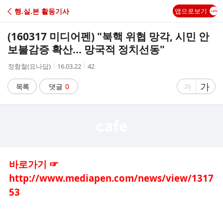
C
행.실.본 활동기사
앱으로보기
A
(160317 미디어펜) "북핵 위협 망각, 시민 안
F
보불감증 확산... 망국적 정치선동"
작
작
조
정함철(요나답)
16.03.22
42
E
성
성
회
자
시
수
글
가
글
목록
댓글
0
가
간
자
자
크
크
기
기
크
작
게
게
바로가기 ☞
http://www.mediapen.com/news/view/1317
53