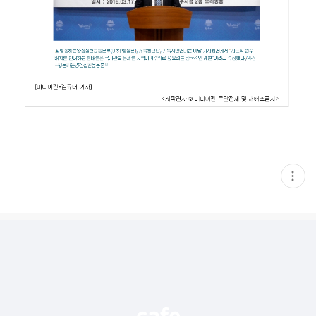
현
재
게
시
글
추
가
기
능
열
기