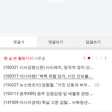
댓
댓글
0
댓글쓰기
답글쓰기
글
댓
글
행.실.본 활동기사
다른글
현재페이지 1
2
3
4
리
스
(160321 시사강원신문) 사드배치, 망국적 정치 선동을 즉각 중단하라!
트
(160317 미디어펜) "북핵 위협 망각, 시민 안보불감증 확산... 망국적 정치선동"
댓
(150227 뉴스앤조이) 정함철, "거짓 선동과 싸우는 게 내 신앙적 숙명"
(
2
)
글
(150113 원주KBS) 원주 강원감영 앞 세월호 관련 시민 게시물 철거 논란
(141009 아시아경제) 학살 고문 겁탈... 서북청년단의 실체, 이래도?