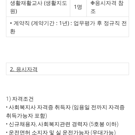
생활재활교사
(
생활지도
❉
응시자격 참
1
명
원
)
조
•
계약직
(
계약기간
: 1
년
) :
업무평가 후 정규직 전
환
2.
응시자격
1)
자격조건
•
사회복지사 자격증 취득자
(
임용일 전까지 자격증
취득가능자 포함
)
•
신규채용자
,
사회복지관련 경력자
(5
호봉 이하
)
•
운전면허 소지자 및 실 운전가능자
(
우대가능
)