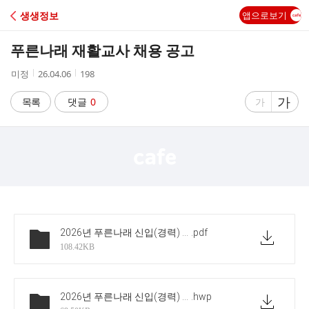
C
생생정보
앱으로보기
A
푸른나래 재활교사 채용 공고
F
작
작
조
미정
26.04.06
198
성
성
회
E
자
시
수
글
가
글
목록
댓글
0
가
간
자
자
크
크
기
기
크
작
게
게
2026년 푸른나래 신입(경력) 채용 공고문
.pdf
108.42KB
2026년 푸른나래 신입(경력) 입사지원서
.hwp