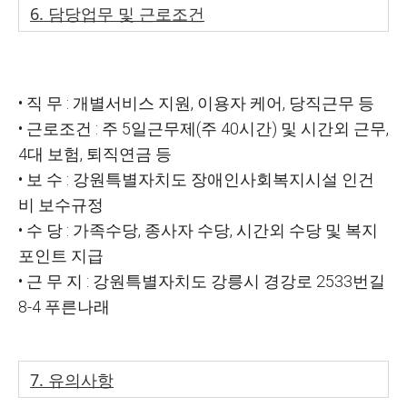
6.
담당업무 및 근로조건
•
직
무
:
개별서비스 지원
,
이용자 케어
,
당직근무 등
•
근로조건
:
주
5
일근무제
(
주
40
시간
)
및 시간외 근무
,
4
대 보험
,
퇴직연금 등
•
보 수
:
강원특별자치도 장애인사회복지시설 인건
비 보수규정
•
수 당
:
가족수당
,
종사자 수당
,
시간외 수당 및 복지
포인트 지급
•
근 무 지
:
강원특별자치도 강릉시 경강로
2533
번길
8-4
푸른나래
7.
유의사항