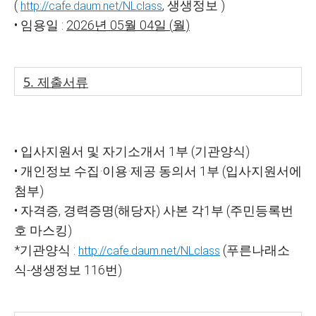
(
,
생생정보
)
http://cafe.daum.net/NLclass
•
임용일
:
2026
년
05
월
04
일
(
월
)
5.
제출서류
•
입사지원서 및 자기소개서
1
부
(
기관양식
)
•
개인정보 수집
·
이용
·
제공 동의서
1
부
(
입사지원서에
첨부
)
•
자격증
,
경력증명
(
해당자
)
사본 각
1
부
(
주민등록번
호 마스킹
)
*
기관양식
:
(
푸른나래소
http://cafe.daum.net/NLclass
식
-
생생정보
116
번
)