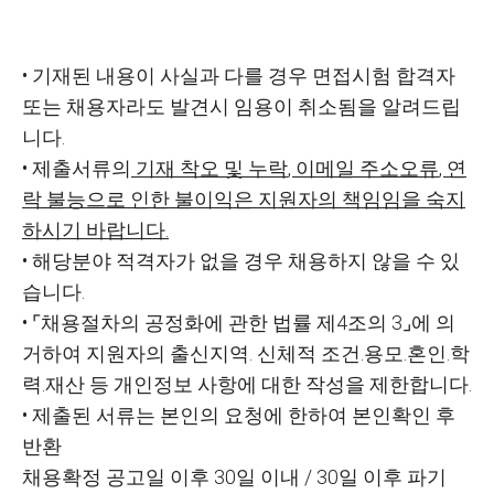
•
기재된 내용이 사실과 다를 경우 면접시험 합격자
또는 채용자라도 발견시 임용이 취소됨을 알려드립
니다
.
•
제출서류의
기재 착오 및 누락
,
이메일 주소오류
,
연
락 불능으로 인한 불이익은 지
원자의 책임임을 숙지
하시기 바랍니다
.
•
해당분야 적격자가 없을 경우 채용하지 않을 수 있
습니다
.
•
⌜
채용절차의 공정화에 관한 법률 제
4
조의
3
⌟
에 의
거하여 지원자의 출신지역
․
신체적 조건
․
용모
․
혼인
․
학
력
․
재산 등 개인정보 사항에 대한 작성을 제한합니다
.
•
제출된 서류는 본인의 요청에 한하여 본인확인 후
반환
채용확정 공고일 이후
30
일 이내
/ 30
일 이후 파기