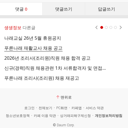
댓
댓글
0
댓글쓰기
답글쓰기
글
댓
글
생생정보
다른글
현재페이지 1
2
3
4
리
스
나래교실 26년 5월 휴원공지
2
트
푸른나래 재활교사 채용 공고
푸
2026년 조리사(조리원)직원 채용 합격 공고
나
신규(경력)직원 채용관련 1차 서류합격자 및 면접공지
2
푸른나래 조리사(조리원) 채용 재공고
2
맨위로
로그인
전체보기
PC화면
카페앱
서비스 약관
청소년보호정책
카페 이용 약관
상거래피해구제신청
개인정보처리방침
©
Daum Corp.