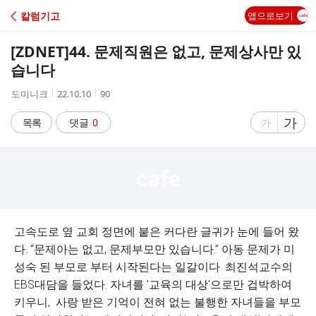
C
칼럼기고
앱으로보기
A
[ZDNET]
44. 문제직원은 없고, 문제상사만 있
F
습니다
작
작
조
도미니크
22.10.10
90
E
성
성
회
자
시
수
글
가
글
목록
댓글
0
가
간
자
자
크
크
기
기
크
작
게
게
고속도로 옆 교회 정면에 붙은 커다란 글귀가 눈에 들어 왔
다. “문제아는 없고, 문제부모만 있습니다.” 아동 문제가 미
성숙 된 부모로 부터 시작된다는 일갈이다. 최진석교수의
EBS대담을 들었다. 자녀를 '교육의 대상'으로만 겁박하여
키우니, 사랑 받은 기억이 전혀 없는 불행한 자녀들을 부모