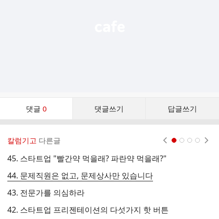
기
댓
댓글
0
댓글쓰기
답글쓰기
글
댓
글
칼럼기고
다른글
현재페이지 1
2
3
4
리
스
45. 스타트업 "빨간약 먹을래? 파란약 먹을래?"
4
트
44. 문제직원은 없고, 문제상사만 있습니다
3
43. 전문가를 의심하라
3
42. 스타트업 프리젠테이션의 다섯가지 핫 버튼
3