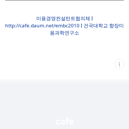
미용경영컨설턴트협의체
I
http://cafe.daum.net/embc2010
I
건국대학교
향장미
용과학연구소
현
재
게
시
글
추
가
기
능
열
기