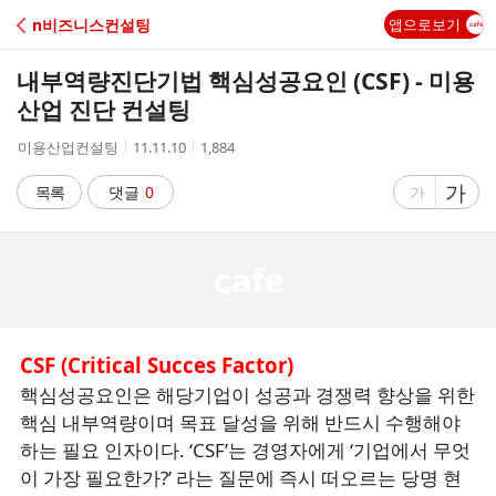
C
n비즈니스컨설팅
앱으로보기
A
내부역량진단기법 핵심성공요인 (CSF) - 미용
F
산업 진단 컨설팅
작
작
조
미용산업컨설팅
11.11.10
1,884
E
성
성
회
자
시
수
글
가
글
목록
댓글
0
가
간
자
자
크
크
기
기
크
작
게
게
CSF (Critical Succes Factor)
핵심성공요인은 해당기업이 성공과 경쟁력 향상을 위한
핵심 내부역량이며 목표 달성을 위해 반드시 수행해야
하는 필요 인자이다. ‘CSF’는 경영자에게 ‘기업에서 무엇
이 가장 필요한가?’ 라는 질문에 즉시 떠오르는 당명 현