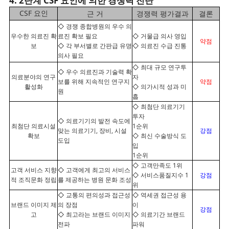
4. 2단계 CSF 요인에 의한 경쟁력 진단
CSF 요인
근 거
경쟁력 평가결과
결론
◇ 경쟁 종합병원의 우수 의
우수한 의료진 확
료진 확보 필요
◇ 거물급 의사 영입
약점
보
◇ 각 부서별로 간판급 유명
◇ 의료진 수급 진통
의사 필요
◇ 최대 규모 연구투
◇ 우수 의료진과 기술력 확
의료분야의 연구
자
보를 위해 지속적인 연구지
약점
활성화
◇ 의가시적 성과 미
원
흡
◇ 최첨단 의료기기
투자
◇ 의료기기의 발전 속도에
최첨단 의료시설
1순위
맞는 의료기기, 장비, 시설
강점
확보
◇ 최신 수술방식 도
도입
입
1순위
◇ 고객만족도 1위
고객 서비스 지향
◇ 고객에게 최고의 서비스
◇ 서비스품질지수 1
강점
적 조직문화 정립
를 제공하는 병원 문화 조성
위
◇ 교통의 편의성과 접근성
◇ 역세권 접근성 용
브랜드 이미지 제
의 장점
이
강점
고
◇ 최고라는 브랜드 이미지
◇ 의료기간 브랜드
전파
파워