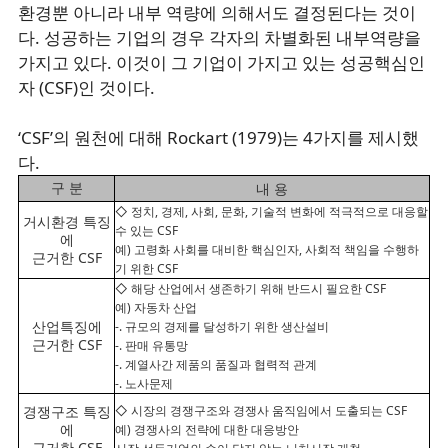
환경뿐 아니라 내부 역량에 의해서도 결정된다는 것이
다. 성공하는 기업의 경우 각자의 차별화된 내부역량을
가지고 있다. 이것이 그 기업이 가지고 있는 성공핵심인
자 (CSF)인 것이다.
‘CSF’의 원천에 대해 Rockart (1979)는 4가지를 제시했
다.
구 분
내 용
◇ 정치, 경제, 사회, 문화, 기술적 변화에 적극적으로 대응할
거시환경 특징
수 있는 CSF
에
예) 고령화 사회를 대비한 핵심인자, 사회적 책임을 수행하
근거한 CSF
기 위한 CSF
◇ 해당 산업에서 생존하기 위해 반드시 필요한 CSF
예) 자동차 산업
산업특징에
-. 규모의 경제를 달성하기 위한 생산설비
근거한 CSF
-. 판매 유통망
-. 계열사간 제품의 품질과 협력적 관계
-. 노사문제
경쟁구조 특징
◇ 시장의 경쟁구조와 경쟁사 움직임에서 도출되는 CSF
에
예) 경쟁사의 전략에 대한 대응방안
근거한 CSF