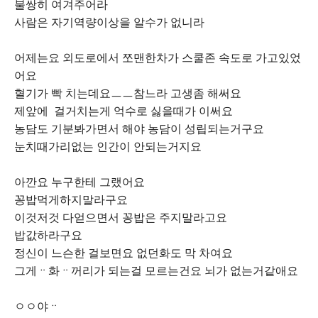
불쌍히 여겨주어라
사람은 자기역량이상을 알수가 없니라
어제는요 외도로에서 쪼맨한차가 스쿨존 속도로 가고있었
어요
혈기가 빡 치는데요ㅡㅡ참느라 고생좀 해써요
제앞에 걸거치는게 억수로 싫을때가 이써요
농담도 기분봐가면서 해야 농담이 성립되는거구요
눈치때가리없는 인간이 안되는거지요
아깐요 누구한테 그랬어요
꽁밥먹게하지말라구요
이것저것 다얻으면서 꽁밥은 주지말라고요
밥값하라구요
정신이 느슨한 걸보면요 없던화도 막 차여요
그게ᆢ화ᆢ꺼리가 되는걸 모르는건요 뇌가 없는거같애요
ㅇㅇ야ᆢ