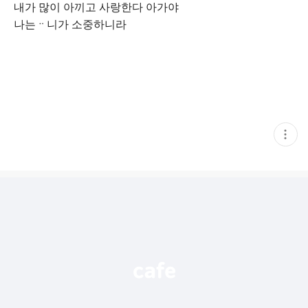
내가 많이 아끼고 사랑한다 아가야
나는ᆢ니가 소중하니라
현
재
게
시
글
추
가
기
능
열
기