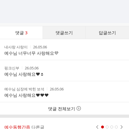
댓
댓글
3
댓글쓰기
답글쓰기
글
댓
작
작
내사랑 사랑이
26.05.06
글
성
성
예수님 너무너무 사랑해요💜
리
자
시
스
간
트
작
작
핑크신부
26.05.06
성
성
예수님 사랑해요❤️🌷
자
시
간
작
작
예수님 심장에 박힌 보석
26.05.06
성
성
예수님 사랑해요♥️♥️♥️
자
시
간
댓글 전체보기
예수동행간증
다른글
현재페이지 1
2
3
4