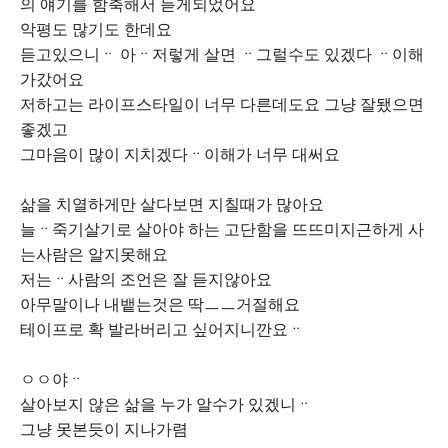
의 얘기를 함축해서 듣게되었어요
악평도 많기도 한데요
듣고있으니ᆢ 아ᆢ저렇게 살면 ᆢ그럴수도 있겠다 ᆢ이해
가갔어요
저하고는 라이프스타일이 너무 다른데도요 그냥 잘됐으면
좋겠고
그마음이 많이 지치겠다ᆢ이해가 너무 대써요
삶을 치열하게만 살다보면 지칠때가 많아요
늘ᆢ죽기살기로 살아야 하는 고단함을 뜨뜨미지근하게 사
는사람은 알지못해요
저는ᆢ사람의 조언은 잘 듣지않아요
아무말이나 내뱉는것은 딱ㅡㅡ거절해요
테이프로 확 발라버리고 싶어지니깐요ᆢ
ㅇㅇ야ᆢ
살아보지 않은 삶을 누가 알수가 있겠니ᆢ
그냥 못본듯이 지나가렴