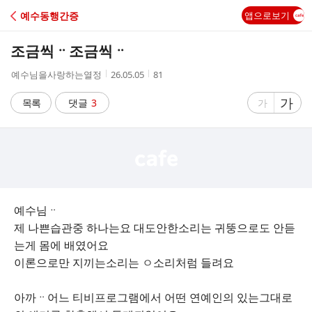
C
예수동행간증
앱으로보기
A
조금씩ᆢ조금씩ᆢ
F
작
작
조
예수님을사랑하는열정
26.05.05
81
성
성
회
E
자
시
수
글
가
글
목록
댓글
3
가
간
자
자
크
크
기
기
크
작
게
게
예수님ᆢ
제 나쁜습관중 하나는요 대도안한소리는 귀뚱으로도 안듣
는게 몸에 배였어요
이론으로만 지끼는소리는 ㅇ소리처럼 들려요
아까ᆢ어느 티비프로그램에서 어떤 연예인의 있는그대로